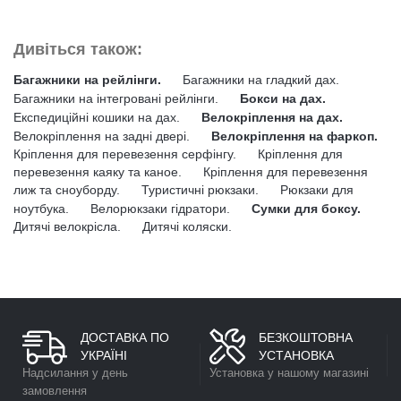
Дивіться також:
Багажники на рейлінги.
Багажники на гладкий дах.
Багажники на інтегровані рейлінги.
Бокси на дах.
Експедиційні кошики на дах.
Велокріплення на дах.
Велокріплення на задні двері.
Велокріплення на фаркоп.
Кріплення для перевезення серфінгу.
Кріплення для
перевезення каяку та каное.
Кріплення для перевезення
лиж та сноуборду.
Туристичні рюкзаки.
Рюкзаки для
ноутбука.
Велорюкзаки гідратори.
Сумки для боксу.
Дитячі велокрісла.
Дитячі коляски.
ДОСТАВКА ПО
БЕЗКОШТОВНА
УКРАЇНІ
УСТАНОВКА
Надсилання у день
Установка у нашому магазині
замовлення