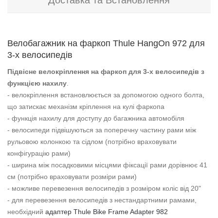
Доставка та Встановлення
Велобагажник на фаркоп Thule HangOn 972 для
3-х велосипедів
Підвісне велокріплення на фаркоп для 3-х велосипедів з
функцією нахилу
.
- велокріплення встановлюється за допомогою одного болта,
що затискає механізм кріплення на кулі фаркопа
- функція нахилу для доступу до багажника автомобіля
- велосипеди підвішуються за поперечну частину рами між
рульовою колонкою та сідлом (потрібно враховувати
конфігурацію рами)
- ширина між посадковими місцями фіксації рами дорівнює 41
см (потрібно враховувати розміри рами)
- можливе перевезення велосипедів з розміром коліс від 20"
- для перевезення велосипедів з нестандартними рамами,
необхідний
адаптер Thule Bike Frame Adapter 982