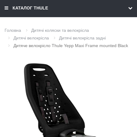
КАТАЛОГ THULE
Головна
Дитячі коляски та велокрісла
Дитячі велокрісла
Дитячі велокрісла задні
Дитяче велокрісло Thule Yepp Maxi Frame mounted Black