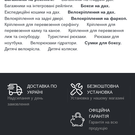
Багажники на інтегровані рейлінги.
Бокси на дах.
Експедиційні кошики на дах.
Велокріплення на дах.
Велокріплення на задні двері.
Велокріплення на фаркоп.
Кріплення для перевезення серфінгу.
Кріплення для
перевезення каяку та каное.
Кріплення для перевезення
лиж та сноуборду.
Туристичні рюкзаки.
Рюкзаки для
ноутбука.
Велорюкзаки гідратори.
Сумки для боксу.
Дитячі велокрісла.
Дитячі коляски.
ДОСТАВКА ПО
БЕЗКОШТОВНА
УКРАЇНІ
УСТАНОВКА
Надсилання у день
Установка у нашому магазині
замовлення
ОФІЦІЙНА
ГАРАНТІЯ
Гарантія на всю
продукцію