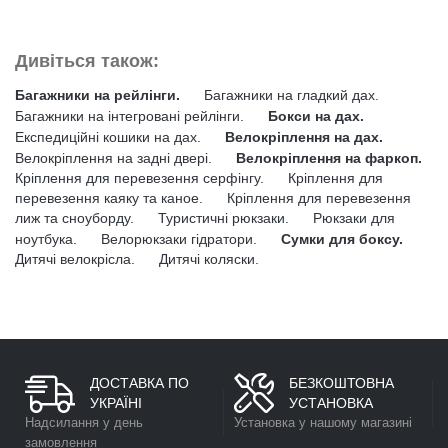
Дивіться також:
Багажники на рейлінги.
Багажники на гладкий дах.
Багажники на інтегровані рейлінги.
Бокси на дах.
Експедиційні кошики на дах.
Велокріплення на дах.
Велокріплення на задні двері.
Велокріплення на фаркоп.
Кріплення для перевезення серфінгу.
Кріплення для
перевезення каяку та каное.
Кріплення для перевезення
лиж та сноуборду.
Туристичні рюкзаки.
Рюкзаки для
ноутбука.
Велорюкзаки гідратори.
Сумки для боксу.
Дитячі велокрісла.
Дитячі коляски.
ДОСТАВКА ПО
БЕЗКОШТОВНА
УКРАЇНІ
УСТАНОВКА
Надсилання у день
Установка у нашому магазині
замовлення