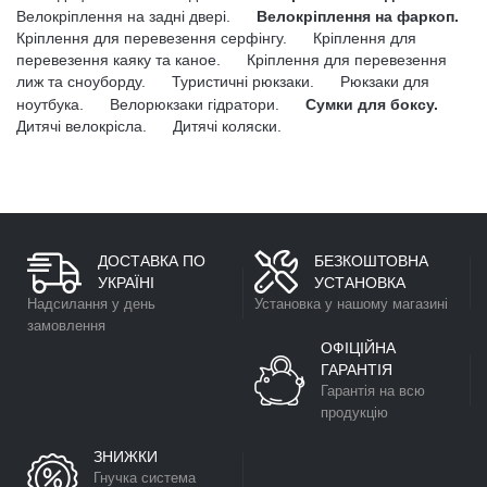
Велокріплення на задні двері.
Велокріплення на фаркоп.
Кріплення для перевезення серфінгу.
Кріплення для
перевезення каяку та каное.
Кріплення для перевезення
лиж та сноуборду.
Туристичні рюкзаки.
Рюкзаки для
ноутбука.
Велорюкзаки гідратори.
Сумки для боксу.
Дитячі велокрісла.
Дитячі коляски.
ДОСТАВКА ПО
БЕЗКОШТОВНА
УКРАЇНІ
УСТАНОВКА
Надсилання у день
Установка у нашому магазині
замовлення
ОФІЦІЙНА
ГАРАНТІЯ
Гарантія на всю
продукцію
ЗНИЖКИ
Гнучка система