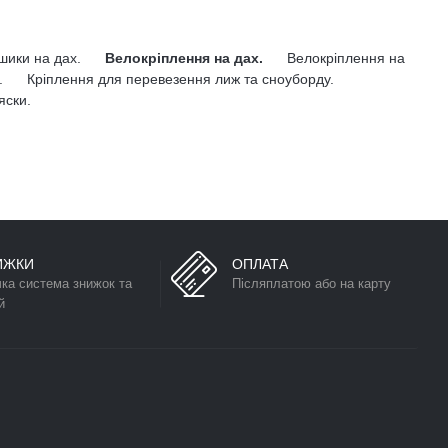
ошики на дах.
Велокріплення на дах.
Велокріплення на
.
Кріплення для перевезення лиж та сноуборду.
яски.
ИЖКИ
ОПЛАТА
чка система знижок та
Післяплатою або на карту
й