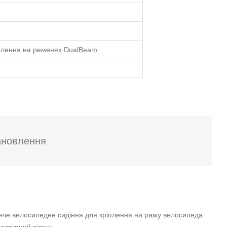
іплення на ременях DualBeam
ановлення
дитяче велосипедне сидіння для кріплення на раму велосипеда.