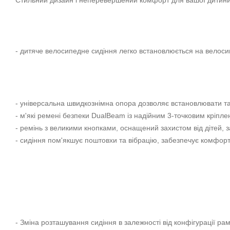
Стильний дизайн і неперевершений комфорт для вашої дитини в
- дитяче велосипедне сидіння легко встановлюється на велос
- універсальна швидкознімна опора дозволяє встановлювати та 
- м'які ремені безпеки DualBeam із надійним 3-точковим кріп
- ремінь з великими кнопками, оснащений захистом від дітей, 
- сидіння пом'якшує поштовхи та вібрацію, забезпечує комфорт
- Зміна розташування сидіння в залежності від конфігурації ра