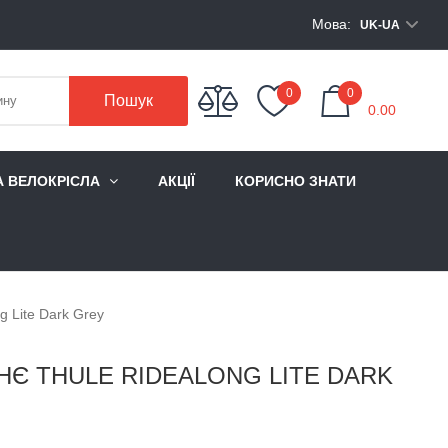
Мова:
UK-UA
My Cart
0
0
Пошук
0.00
А ВЕЛОКРІСЛА
АКЦІЇ
КОРИСНО ЗНАТИ
g Lite Dark Grey
НЄ THULE RIDEALONG LITE DARK