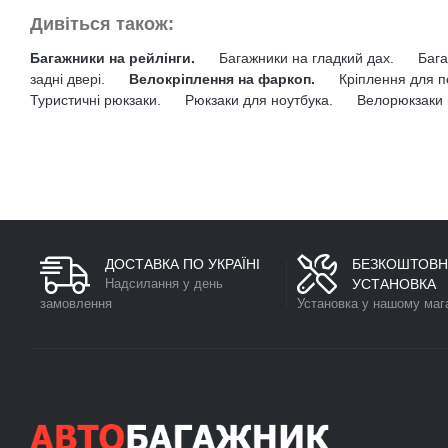
Дивіться також:
Багажники на рейлінги.
Багажники на гладкий дах.
Бага
задні двері.
Велокріплення на фаркоп.
Кріплення для п
Туристичні рюкзаки.
Рюкзаки для ноутбука.
Велорюкзаки 
ДОСТАВКА ПО УКРАЇНІ
БЕЗКОШТОВН
Надсилання у день
УСТАНОВКА
замовлення
Установка у нашому маг