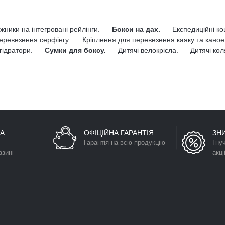
жники на інтегровані рейлінги.
Бокси на дах.
Експедиційні к
еревезення серфінгу.
Кріплення для перевезення каяку та каное
гідратори.
Сумки для боксу.
Дитячі велокрісла.
Дитячі кол
А
ОФІЦІЙНА ГАРАНТІЯ
ЗН
Гарантія на всю продукцію
Гну
азині
акці