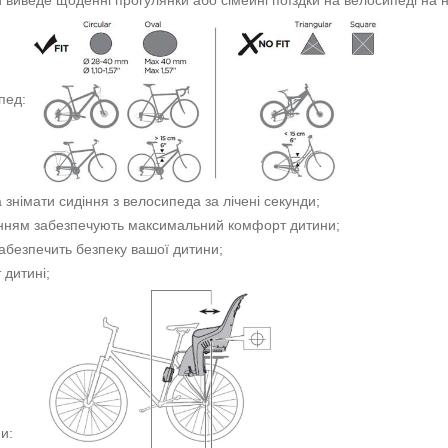
иведе щоденні прогулянки або сімейні поїздки на велосипеді на н
ипед:
знімати сидіння з велосипеда за лічені секунди;
ленням забезпечують максимальний комфорт дитини;
забезпечить безпеку вашої дитини;
 дитині;
ми: