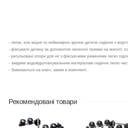
- легке, але міцне та неймовірно зручне дитяче сидіння з жор
- фіксувати дитину за допомогою захисної пряжки на магніті, о
- регульовані опори для ніг з фіксуючими ременями легко під
- завдяки водовідштовхувальним матеріалам сидіння легко чист
- Замикається на ключ, замки в комплекті.
Рекомендовані товари