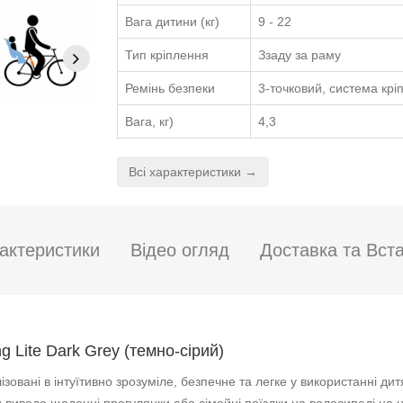
Вага дитини (кг)
9 - 22
Тип кріплення
Ззаду за раму
Ремінь безпеки
3-точковий, система кр
Вага, кг)
4,3
Всі характеристики →
актеристики
Відео огляд
Доставка та Вст
 Lite Dark Grey (темно-сірий)
ізовані в інтуїтивно зрозуміле, безпечне та легке у використанні 