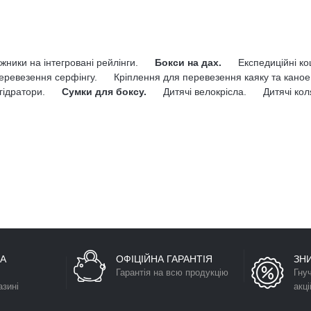
жники на інтегровані рейлінги.
Бокси на дах.
Експедиційні к
еревезення серфінгу.
Кріплення для перевезення каяку та каное
гідратори.
Сумки для боксу.
Дитячі велокрісла.
Дитячі кол
А
ОФІЦІЙНА ГАРАНТІЯ
ЗН
Гарантія на всю продукцію
Гну
азині
акці