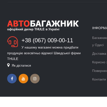
ІНФОРМ
офіційний дилер THULE в Україні
Багажник
БАГАЖНИК ДЛЯ ЛИЖ ТА
+38 (067) 009-00-11
СНОУБОРДУ
у Одесі
У нашому магазині можна придбати
Докладніше >>
продукцію всесвітньо відомої Шведської фірми
Доставка
THULE
ВЕЛОКРІПЛЕННЯ ФАРКОП
Корисно 
Як дістатися
THULE VELOCOMPACT
Повернен
Докладніше >>
Контакти