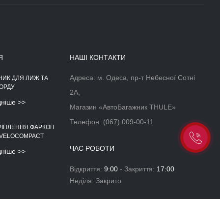
Я
НАШІ КОНТАКТИ
Адреса: м. Одеса, пр-т Небесної Сотні
НИК ДЛЯ ЛИЖ ТА
АЕРОДИНАМІЧНІЙ БОКС НА
ОРДУ
ДАХ АВТОМОБІЛЯ
2А,
дніше >>
Докладніше >>
Магазин «АвтоБагажник THULE»
Телефон:
(067) 009-00-11
РІПЛЕННЯ ФАРКОП
 VELOCOMPACT
ЧАС РОБОТИ
дніше >>
Відкриття:
9:00
- Закриття:
17:00
Неділя: Закрито