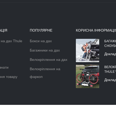
АЦІЯ
ПОПУЛЯРНЕ
КОРИСНА ІНФОРМАЦІ
 на дах Thule
Бокси на дах
АЕРОДИНАМІЧНІЙ БОКС НА
БАГАЖ
ДАХ АВТОМОБІЛЯ
СНОУБ
Багажники на дах
Докладніше >>
Докла
Велокріплення на дах
знати
ВЕЛОК
Велокріплення на
THULE
ня товару
фаркоп
Докла