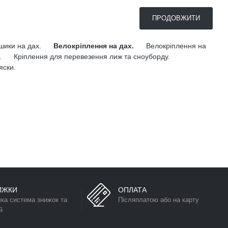
ПРОДОВЖИТИ
ошики на дах.
Велокріплення на дах.
Велокріплення на
.
Кріплення для перевезення лиж та сноуборду.
яски.
ИЖКИ
ОПЛАТА
чка система знижок та
Післяплатою або на карту
й