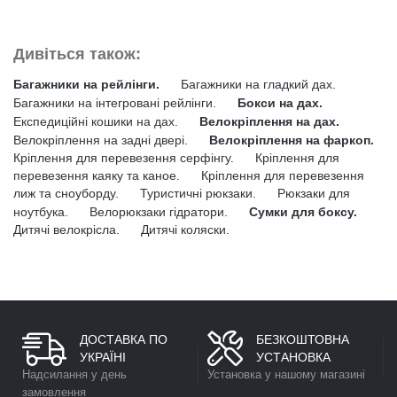
Дивіться також:
Багажники на рейлінги.
Багажники на гладкий дах.
Багажники на інтегровані рейлінги.
Бокси на дах.
Експедиційні кошики на дах.
Велокріплення на дах.
Велокріплення на задні двері.
Велокріплення на фаркоп.
Кріплення для перевезення серфінгу.
Кріплення для
перевезення каяку та каное.
Кріплення для перевезення
лиж та сноуборду.
Туристичні рюкзаки.
Рюкзаки для
ноутбука.
Велорюкзаки гідратори.
Сумки для боксу.
Дитячі велокрісла.
Дитячі коляски.
ДОСТАВКА ПО
БЕЗКОШТОВНА
УКРАЇНІ
УСТАНОВКА
Надсилання у день
Установка у нашому магазині
замовлення