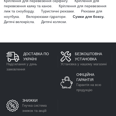
Кріплення для перевезення серфінгу.
Кріплення для
перевезення каяку та каное.
Кріплення для перевезення
лиж та сноуборду.
Туристичні рюкзаки.
Рюкзаки для
ноутбука.
Велорюкзаки гідратори.
Сумки для боксу.
Дитячі велокрісла.
Дитячі коляски.
ДОСТАВКА ПО
БЕЗКОШТОВНА
УКРАЇНІ
УСТАНОВКА
Надсилання у день
Установка у нашому магазині
замовлення
ОФІЦІЙНА
ГАРАНТІЯ
Гарантія на всю
продукцію
ЗНИЖКИ
Гнучка система
знижок та акцій