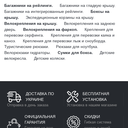
Багажники на рейлинги.
Багажники на гладкую крышу.
Багажники на интегрированные рейлинги.
Боксы на
крышу.
Экспедиционные корзины на крышу.
Велокрепления на крышу.
Велокрепления на заднюю
дверь.
Велокрепления на фаркоп.
Крепления для
перевозки серфинга.
Крепления для перевозки каяка и
каноэ.
Крепления для перевозки лыж и сноуборда.
Туристические рюкзаки.
Рюкзаки для ноутбука.
Велорюкзаки гидраторы.
Сумки для бокса.
Детские
велокресла.
Детские коляски.
ДОСТАВКА ПО
БЕСПЛАТНАЯ
УКРАИНЕ
УСТАНОВКА
Отправка в день заказа
Установка в нашем магазине
ОФИЦИАЛЬНАЯ
СКИДКИ
ГАРАНТИЯ
Гибкая система
Гарантия на всю
скидок и акций