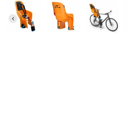
Опис
Хар
Дитяче крісло на раму велосипеда Thule RideAlong
Thule RideAlong представляє розумні інноваційні рішення, реал