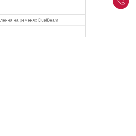
іплення на ременях DualBeam
ановлення
дитяче велосипедне сидіння для кріплення на раму велосипеда.