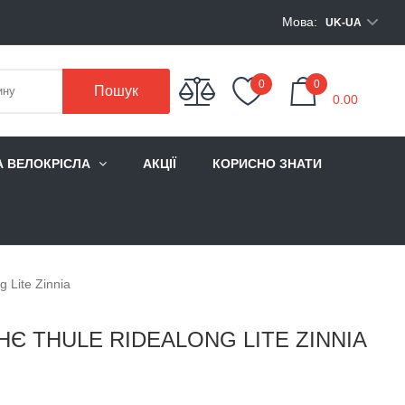
Мова:
UK-UA
My Cart
0
0
Пошук
0.00
А ВЕЛОКРІСЛА
АКЦІЇ
КОРИСНО ЗНАТИ
 Lite Zinnia
Є THULE RIDEALONG LITE ZINNIA