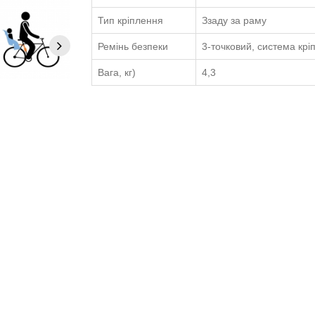
Тип кріплення
Ззаду за раму
Ремінь безпеки
3-точковий, система кр
Вага, кг)
4,3
Всі характеристики →
актеристики
Відео огляд
Доставка та Вст
 Lite Zinnia (жовтий)
ізовані в інтуїтивно зрозуміле, безпечне та легке у використанні 