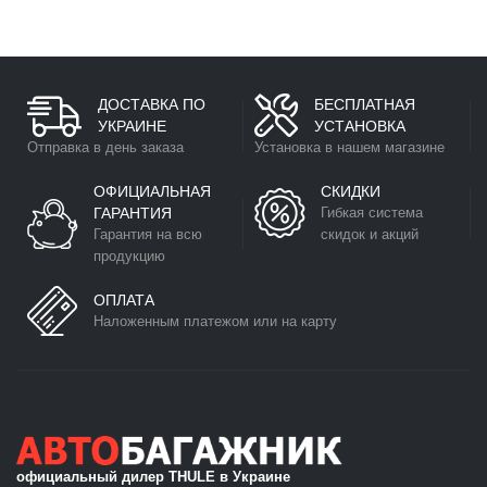
•
Простота в использовании
.
•
Запирание на ключ, что предотвращает кражу
велосипедов
.
Используя
велобагажник на крышу Thule
, вы сможете с
ДОСТАВКА ПО
БЕСПЛАТНАЯ
комфортом перевозить на автомобиле собственный байк.
УКРАИНЕ
УСТАНОВКА
Отправка в день заказа
Установка в нашем магазине
ОФИЦИАЛЬНАЯ
СКИДКИ
ГАРАНТИЯ
Гибкая система
Гарантия на всю
скидок и акций
продукцию
ОПЛАТА
Наложенным платежом или на карту
официальный дилер THULE в Украине