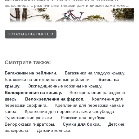
велосипеды с различными типами рам и диаметрами колес.
ПОКАЗАТЬ ПОЛНОСТЬЮ
Смотрите также:
Багажники на рейлинги.
Багажники на гладкую крышу.
Крепление для велосипеда на крышу машины
удобно и
Багажники на интегрированные рейлинги.
Боксы на
функционально в ежедневном использовании.
крышу.
Экспедиционные корзины на крышу.
При перевозке велосипеда на крыше, максимальная скорость
Велокрепления на крышу.
Велокрепления на заднюю
автомобиля, не должна превышать 130 км/час (необходимо
дверь.
Велокрепления на фаркоп.
Крепления для
учитывать состояние дорожного покрытия и силу ветра).
перевозки серфинга.
Крепления для перевозки каяка и
каноэ.
Крепления для перевозки лыж и сноуборда.
Велокрепление на крышу Thule:
Туристические рюкзаки.
Рюкзаки для ноутбука.
Велорюкзаки гидраторы.
Сумки для бокса.
Детские
•
Легко устанавливается на
поперечный багажник
велокресла.
Детские коляски.
автомобиля
(на поперечные дуги).