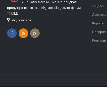
Об'єм (л)
Об'єм (л)
26
27
РЮКЗАК ДЛЯ НОУТБУКА THULE CHASM
НАПЛІЧНИК 
BACKPACK 26L POSEIDON
PARAMOUNT 
Немає в наявності
Немає в ная
Показано з 1 по 12 із 12 (1 сторінок)
Стильні рюкзаки Thule для ноутбука забезпечують захист гадже
Виберіть свій ідеальний рюкзак для ноутбука.
ПОКАЗАТИ ПОВНІСТЮ