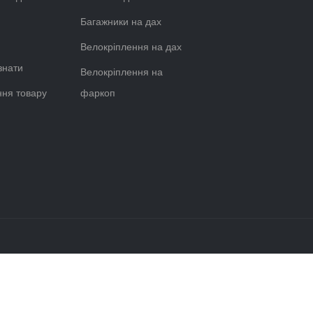
Об'єм (л)
27
ДЛЯ НОУТБУКА THULE
НАПЛІЧНИК ДЛЯ НОУТБУКА T
BACKPACK 27L OLIVINE
PARAMOUNT BACKPACK 27L 
THRUSH
вності
Немає в наявності
тів, продумане розташування кишень та додаткових відділень для і