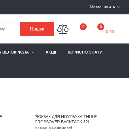
Мова:
UK-UA
My Cart
0
0
Пошук
0.00
А ВЕЛОКРІСЛА
АКЦІЇ
КОРИСНО ЗНАТИ