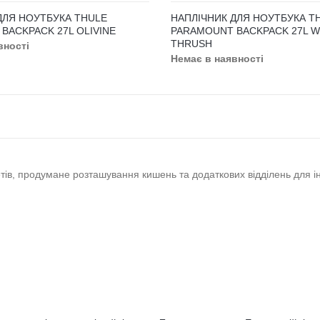
Колір
Об'єм (л)
26
ДЛЯ НОУТБУКА THULE CHASM
РЮКЗАК ДЛЯ НОУТБУКА THU
L OLIVINE
BACKPACK 26L AUTUMNAL
вності
Немає в наявності