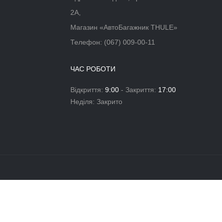
Об'єм (л)
27
HULE
РЮКЗАК ДЛЯ НОУТБУКА THULE
WOOD
PARAMOUNT BACKPACK 27L BLACK
Немає в наявності
нших речей необхідних у повсякденному житті.