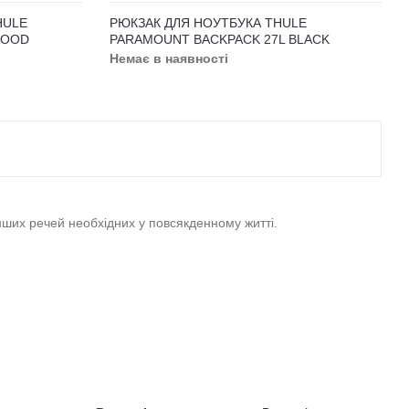
Колір
Об'єм (л)
26
LE CHASM
РЮКЗАК ДЛЯ НОУТБУКА THULE CHASM
BACKPACK 26L BLACK
Немає в наявності