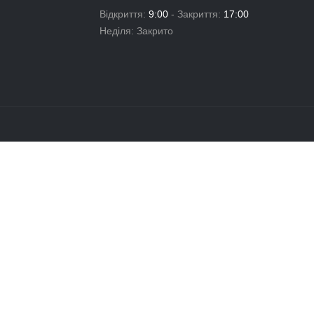
ошики на дах.
Велокріплення на дах.
Велокріплення на
.
Кріплення для перевезення лиж та сноуборду.
яски.
ИЖКИ
ОПЛАТА
чка система знижок та
Післяплатою або на карту
й