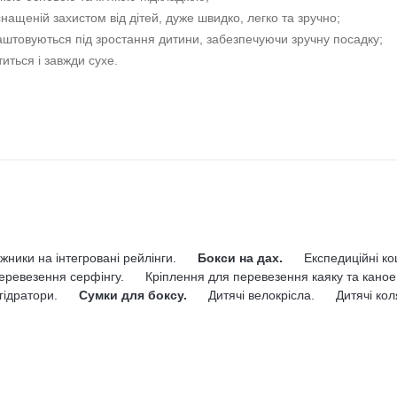
ипед:
ечі, забезпечує максимальну безпеку та комфорт;
 дитині;
сткою основою та м'якою підкладкою;
нащеній захистом від дітей, дуже швидко, легко та зручно;
лаштовуються під зростання дитини, забезпечуючи зручну посадку;
иться і завжди сухе.