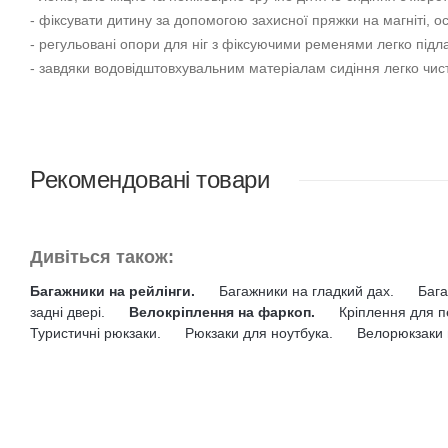
- дитяче велосипедне сидіння легко встановлюється на велос
- регульований 5-точковий ремінь безпеки з підкладкою під пл
- сидіння пом'якшує поштовхи та вібрацію, забезпечує комфорт
- легке, але міцне та неймовірно зручне дитяче сидіння з жор
- фіксувати дитину за допомогою захисної пряжки на магніті, ос
- регульовані опори для ніг з фіксуючими ременями легко під
- завдяки водовідштовхувальним матеріалам сидіння легко чист
Рекомендовані товари