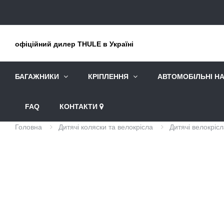
офіційний дилер THULE в Україні
БАГАЖНИКИ
КРІПЛЕННЯ
АВТОМОБІЛЬНІ Н
FAQ
КОНТАКТИ
Головна
Дитячі коляски та велокрісла
Дитячі велокріс