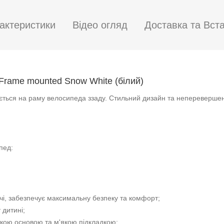
Вага дитини (кг)
9 - 22
Тип кріплення
Ззаду за
Ремінь безпеки
5-точков
Вага, кг)
4,6
Всі характеристики →
актеристики
Відео огляд
Доставка та Вст
 Frame mounted Snow White (білий)
юється на раму велосипеда ззаду. Стильний дизайн та непереверше