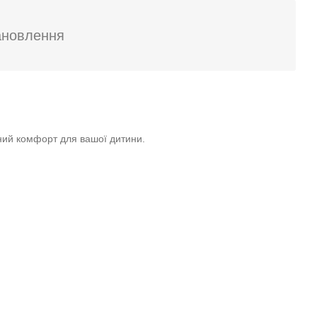
 раму
ий
ановлення
ний комфорт для вашої дитини.