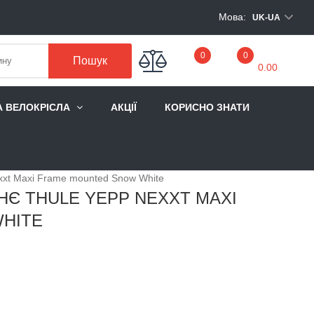
Мова:
UK-UA
My Cart
0
0
Пошук
0.00
А ВЕЛОКРІСЛА
АКЦІЇ
КОРИСНО ЗНАТИ
xxt Maxi Frame mounted Snow White
НЄ THULE YEPP NEXXT MAXI
HITE