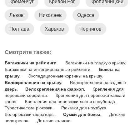
Кременчуг
Кривой Рог
Кропивницкий
•
Крепление для велосипеда на фаркоп
.
Львов
Николаев
Одесса
• Крепление для велосипеда на заднюю дверь.
Выберите удобную модель
велокрепления на машину
для
Полтава
Харьков
Чернигов
перевозки велосипедов.
Смотрите также:
Багажники на рейлинги.
Багажники на гладкую крышу.
Багажники на интегрированные рейлинги.
Боксы на
крышу.
Экспедиционные корзины на крышу.
Велокрепления на крышу.
Велокрепления на заднюю
дверь.
Велокрепления на фаркоп.
Крепления для
перевозки серфинга.
Крепления для перевозки каяка и
каноэ.
Крепления для перевозки лыж и сноуборда.
Туристические рюкзаки.
Рюкзаки для ноутбука.
Велорюкзаки гидраторы.
Сумки для бокса.
Детские
велокресла.
Детские коляски.