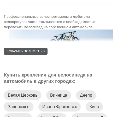
Профессиональные велоспортсмены и любители
велопрогулок часто сталкиваются с необходимостью
перевозить велосипед на собственном автомобиле.
ПОКАЗАТЬ ПОЛНОСТЬЮ
Купить крепления для велосипеда на
автомобиль в других городах:
Установив багажник для велосипеда на машину, вы можете
быть уверены в простоте использования и безопасной
перевозке велосипедов.
Белая Церковь
Винница
Днепр
Крепление для велосипеда на автомобиль
Запорожье
Ивано-Франковск
Киев
• Крепление для велосипеда на крышу авто.