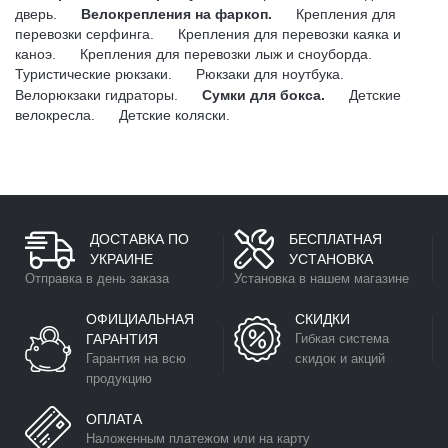
дверь.
Велокрепления на фаркоп.
Крепления для
перевозки серфинга.
Крепления для перевозки каяка и
каноэ.
Крепления для перевозки лыж и сноуборда.
Туристические рюкзаки.
Рюкзаки для ноутбука.
Велорюкзаки гидраторы.
Сумки для бокса.
Детские
велокресла.
Детские коляски.
ДОСТАВКА ПО
БЕСПЛАТНАЯ
УКРАИНЕ
УСТАНОВКА
Отправка в день заказа
Установка в нашем магазине
ОФИЦИАЛЬНАЯ
СКИДКИ
ГАРАНТИЯ
Гибкая система
Гарантия на всю
скидок и акций
продукцию
ОПЛАТА
Наложенным платежом или на карту