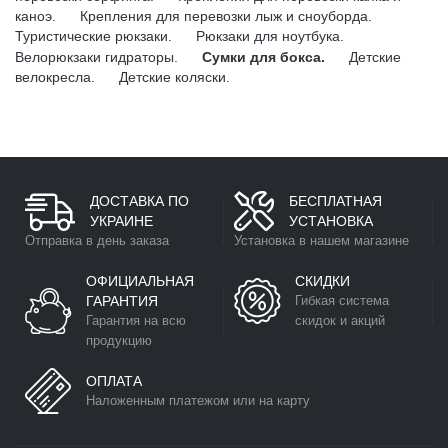
каноэ.
Крепления для перевозки лыж и сноуборда.
Туристические рюкзаки.
Рюкзаки для ноутбука.
Велорюкзаки гидраторы.
Сумки для бокса.
Детские
велокресла.
Детские коляски.
ДОСТАВКА ПО
БЕСПЛАТНАЯ
УКРАИНЕ
УСТАНОВКА
Отправка в день заказа
Установка в нашем магазине
ОФИЦИАЛЬНАЯ
СКИДКИ
ГАРАНТИЯ
Гибкая система
Гарантия на всю
скидок и акций
продукцию
ОПЛАТА
Наложенным платежом или на карту