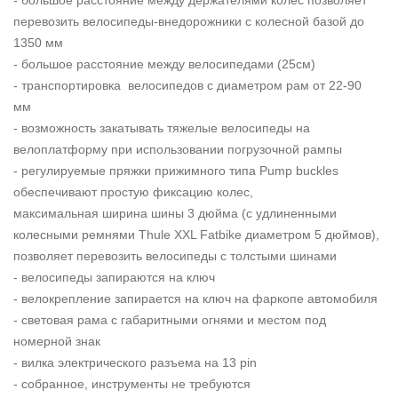
- большое расстояние между держателями колес позволяет
перевозить велосипеды-внедорожники с колесной базой до
1350 мм
- большое расстояние между велосипедами (25см)
- транспортировка велосипедов с диаметром рам от 22-90
мм
- возможность закатывать тяжелые велосипеды на
велоплатформу при использовании погрузочной рампы
- регулируемые пряжки прижимного типа Pump buckles
обеспечивают простую фиксацию колес,
максимальная ширина шины 3 дюйма (с удлиненными
колесными ремнями Thule XXL Fatbike диаметром 5 дюймов),
позволяет перевозить велосипеды с толстыми шинами
- велосипеды запираются на ключ
- велокрепление запирается на ключ на фаркопе автомобиля
- световая рама с габаритными огнями и местом под
номерной знак
- вилка электрического разъема на 13 pin
- собранное, инструменты не требуются