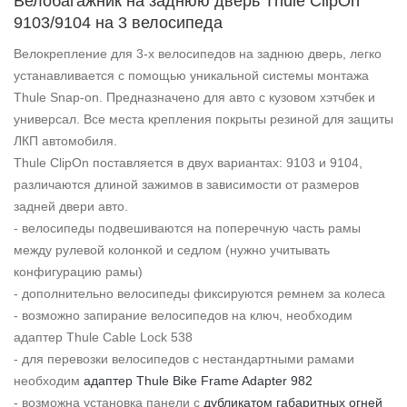
Велобагажник на заднюю дверь Thule ClipOn
9103/9104 на 3 велосипеда
Велокрепление для 3-х велосипедов на заднюю дверь, легко
устанавливается с помощью уникальной системы монтажа
Thule Snap-on. Предназначено для авто с кузовом хэтчбек и
универсал. Все места крепления покрыты резиной для защиты
ЛКП автомобиля.
Thule ClipOn поставляется в двух вариантах: 9103 и 9104,
различаются длиной зажимов в зависимости от размеров
задней двери авто.
- велосипеды подвешиваются на поперечную часть рамы
между рулевой колонкой и седлом (нужно учитывать
конфигурацию рамы)
- дополнительно велосипеды фиксируются ремнем за колеса
- возможно запирание велосипедов на ключ, необходим
адаптер Thule Cable Lock 538
- для перевозки велосипедов с нестандартными рамами
необходим
адаптер Thule Bike Frame Adapter 982
- возможна установка панели с
дубликатом габаритных огней