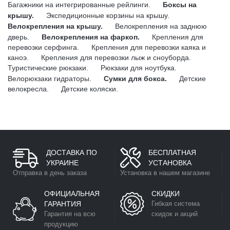
Багажники на интегрированные рейлинги.
Боксы на
крышу.
Экспедиционные корзины на крышу.
Велокрепления на крышу.
Велокрепления на заднюю
дверь.
Велокрепления на фаркоп.
Крепления для
перевозки серфинга.
Крепления для перевозки каяка и
каноэ.
Крепления для перевозки лыж и сноуборда.
Туристические рюкзаки.
Рюкзаки для ноутбука.
Велорюкзаки гидраторы.
Сумки для бокса.
Детские
велокресла.
Детские коляски.
ДОСТАВКА ПО
БЕСПЛАТНАЯ
УКРАИНЕ
УСТАНОВКА
Отправка в день заказа
Установка в нашем магазине
ОФИЦИАЛЬНАЯ
СКИДКИ
ГАРАНТИЯ
Гибкая система
Гарантия на всю
скидок и акций
продукцию