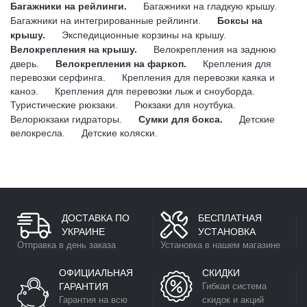
Багажники на рейлинги.
Багажники на гладкую крышу.
Багажники на интегрированные рейлинги.
Боксы на
крышу.
Экспедиционные корзины на крышу.
Велокрепления на крышу.
Велокрепления на заднюю
дверь.
Велокрепления на фаркоп.
Крепления для
перевозки серфинга.
Крепления для перевозки каяка и
каноэ.
Крепления для перевозки лыж и сноуборда.
Туристические рюкзаки.
Рюкзаки для ноутбука.
Велорюкзаки гидраторы.
Сумки для бокса.
Детские
велокресла.
Детские коляски.
ДОСТАВКА ПО
БЕСПЛАТНАЯ
УКРАИНЕ
УСТАНОВКА
Отправка в день заказа
Установка в нашем магазине
ОФИЦИАЛЬНАЯ
СКИДКИ
ГАРАНТИЯ
Гибкая система
Гарантия на всю
скидок и акций