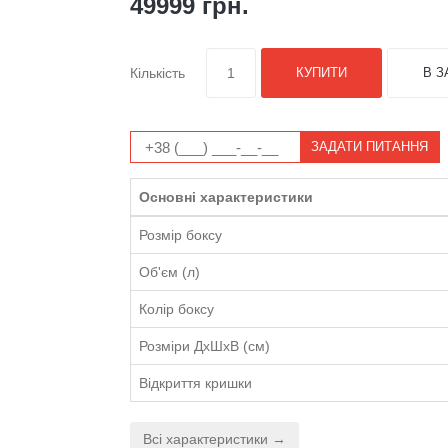
Наявність: Є в наявності
49999 грн.
Колiр
Розмір
Sport (300л)
M (400л)
L (450л)
XL (500л
Кількість
КУПИТИ
В З
ЗАДАТИ ПИТАННЯ