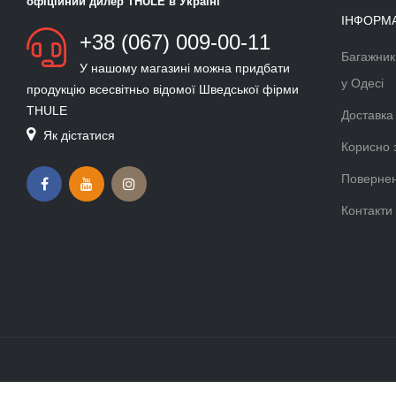
49999
грн.
Рекомендовані товари
АВТОБОКС THULE MOTION XT L
ЛІФТ ДЛЯ БОКСУ THULE
TITAN GLOSSY 450 Л
MULTILIFT 572
TH-6297T
TH-572
40999 грн.
9999 грн.