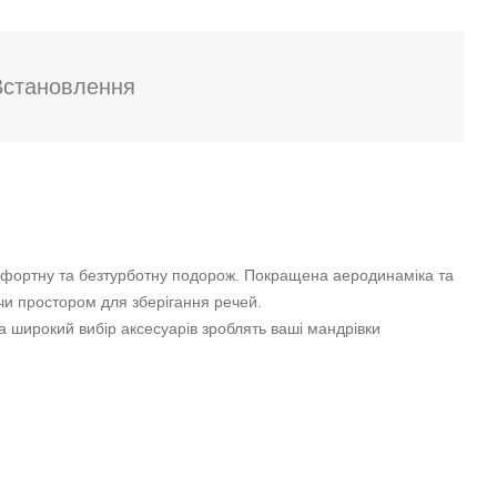
L (450л)
450
Титан глянець
194 х 89 х 43
Двостороннє
Встановлення