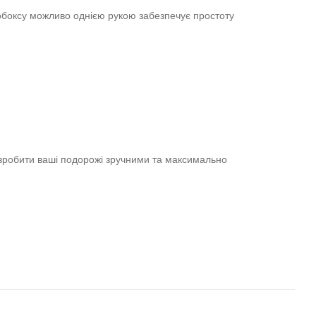
комфортну та безтурботну подорож. Покращена аеродинаміка та
чи простором для зберігання речей.
та широкий вибір аксесуарів зроблять ваші мандрівки
тобоксу можливо однією рукою забезпечує простоту