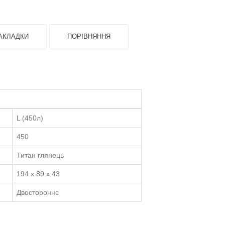
)
XL Low (400л)
XXL (600л)
XXL Low (450л)
АКЛАДКИ
ПОРІВНЯННЯ