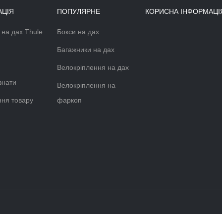
12499
грн.
22998
грн.
НАМЕТ НА ФАРКОП THULE
OUTSET DARK SLATE (3 ОСОБИ)
TH-901520
201759 грн.
207999 грн.