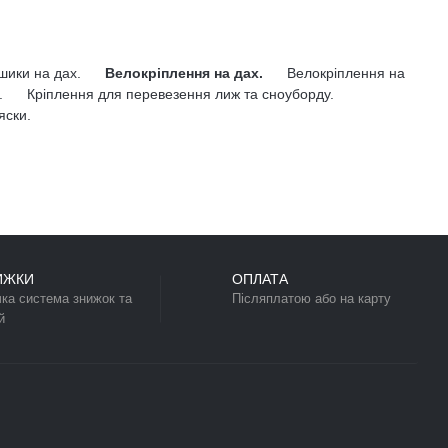
ь зробити ваші подорожі зручними та максимально
85496
грн.
Купити комплект