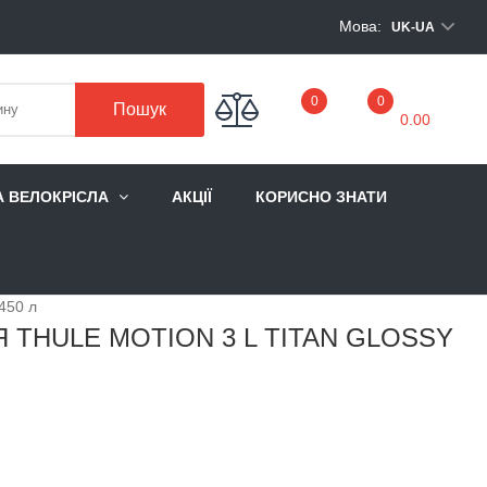
Мова:
UK-UA
My Cart
0
0
Пошук
0.00
А ВЕЛОКРІСЛА
АКЦІЇ
КОРИСНО ЗНАТИ
 450 л
 THULE MOTION 3 L TITAN GLOSSY