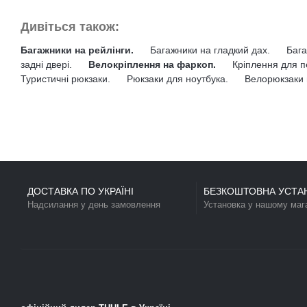
Аксесуари для незабутніх вражень:
• Широкий вибір аксесуарів преміум-класу для автобоксу Thule
комфортними.
Thule Motion 3 L – ваш вірний супутник у будь-якій подоро
Переглянути всі
:
Автобокси на дах
Автобокс на дах авто
Thule Motion 3 L Titan
Glossy 450 л