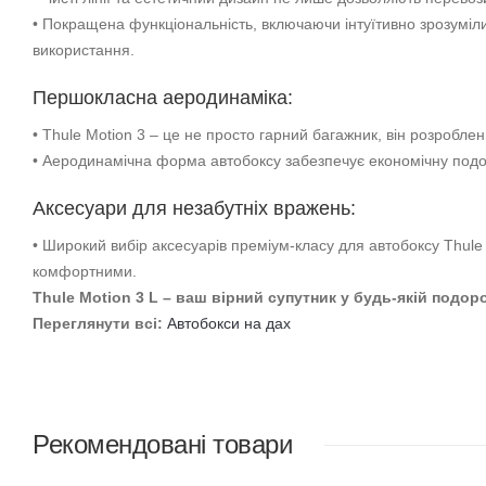
Thule Motion 3 L: стильний та функціональний а
Чи подорожуєте ви всією сім'єю чи вирушаєте на лижний курор
Motion 3
поєднує в собі стильний дизайн, функціональність, п
розширений розмірний ряд, включаючи нові низькопрофільні м
Thule Motion 3
- це не просто автобокс, це інноваційне рішенн
максимально комфортними.
Дизайн та функціональність:
• Сучасна зовнішність Thule Motion 3 поєднується з високою ф
• Модернізована конструкція багажника на дах забезпечує безш
• Чисті лінії та естетичний дизайн не лише дозволяють перево
• Покращена функціональність, включаючи інтуїтивно зрозуміл
використання.
Першокласна аеродинаміка:
• Thule Motion 3 – це не просто гарний багажник, він розроблен
• Аеродинамічна форма автобоксу забезпечує економічну подо