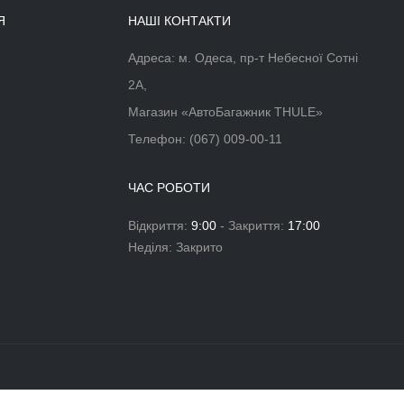
СУМКИ ДЛЯ АВТОБОКСУ THULE
GOPACK DUFFEL SET 8006
РЮКЗАКИ ДЛЯ АВТОБОКСУ
TH-800604
THULE GOPACK BACKPACK SET
8007
15999 грн.
TH-800701
12999 грн.