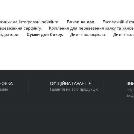
 Motion 3, таких як сумки, чохли та внутрішнє освітлення, дозволят
жі!
Разом з цим купляють
+
+
=
Багажник на
Сумки для автобоксу
вбудовані рейлінги
Thule GoPack Set
Thule WingBar Flush
8006
Rail Edge 7206