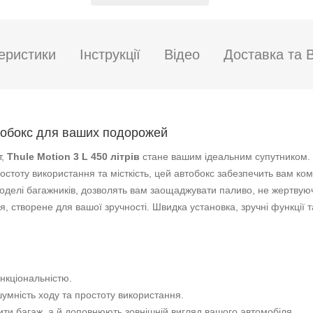
Основні характеристики
Розмір боксу
Об'єм (л)
Колір боксу
Розміри ДхШхВ (см)
Відкриття кришки
Всі характеристики →
еристики
Інструкції
Відео
Доставка та 