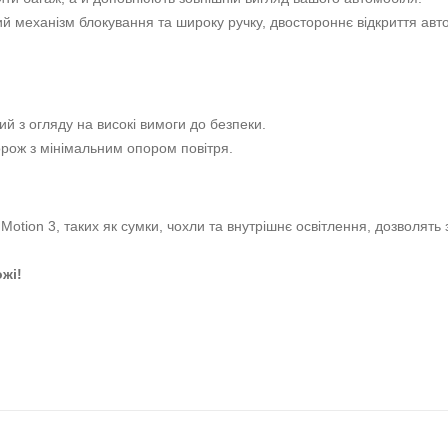
втобокс для ваших подорожей
т,
Thule Motion 3 L 450 літрів
стане вашим ідеальним супутником.
ростоту використання та місткість, цей автобокс забезпечить вам 
оделі багажників, дозволять вам заощаджувати паливо, не жертвую
я, створене для вашої зручності. Швидка установка, зручні функції 
ункціональністю.
умність ходу та простоту використання.
зити багаж, а й доповнюють зовнішній вигляд вашого автомобіля.
ий механізм блокування та широку ручку, двостороннє відкриття ав
ий з огляду на високі вимоги до безпеки.
рож з мінімальним опором повітря.