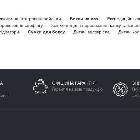
жники на інтегровані рейлінги.
Бокси на дах.
Експедиційні к
еревезення серфінгу.
Кріплення для перевезення каяку та каное
гідратори.
Сумки для боксу.
Дитячі велокрісла.
Дитячі кол
А
ОФІЦІЙНА ГАРАНТІЯ
ЗН
Гарантія на всю продукцію
Гну
азині
акці