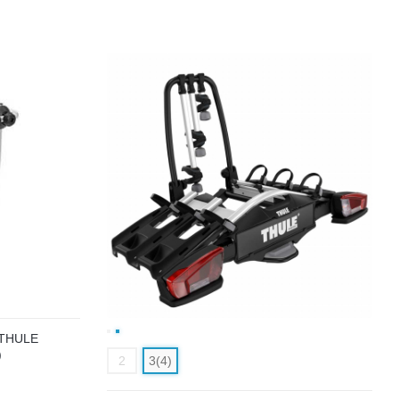
THULE
)
2
3(4)