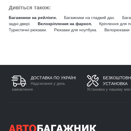
Дивіться також:
Багажники на рейлінги.
Багажники на гладкий дах.
Бага
задні двері.
Велокріплення на фаркоп.
Кріплення для п
Туристичні рюкзаки.
Рюкзаки для ноутбука.
Велорюкзаки 
ДОСТАВКА ПО УКРАЇНІ
БЕЗКОШТОВН
Надсилання у день
УСТАНОВКА
замовлення
Установка у нашому маг