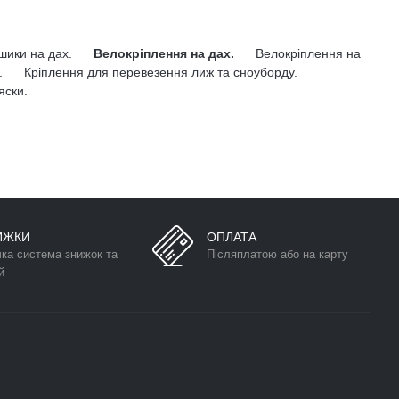
ошики на дах.
Велокріплення на дах.
Велокріплення на
.
Кріплення для перевезення лиж та сноуборду.
яски.
ИЖКИ
ОПЛАТА
чка система знижок та
Післяплатою або на карту
й