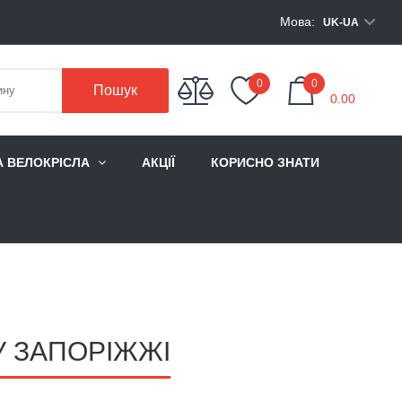
Мова:
UK-UA
My Cart
0
0
Пошук
0.00
А ВЕЛОКРІСЛА
АКЦІЇ
КОРИСНО ЗНАТИ
У ЗАПОРІЖЖІ