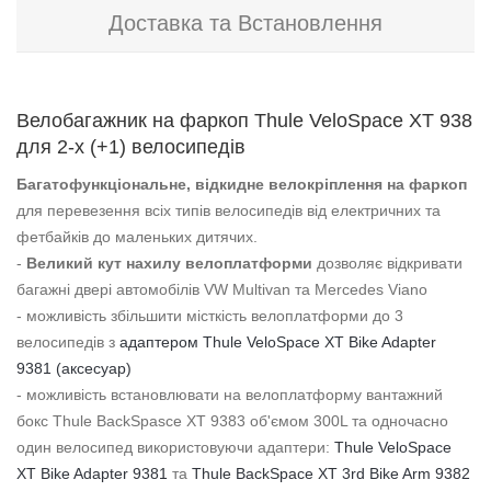
Доставка та Встановлення
Велобагажник на фаркоп Thule VeloSpace XT 938
для 2-х (+1) велосипедів
Багатофункціональне, відкидне велокріплення на фаркоп
для перевезення всіх типів велосипедів від електричних та
фетбайків до маленьких дитячих.
-
Великий кут нахилу велоплатформи
дозволяє відкривати
багажні двері автомобілів VW Multivan та Mercedes Viano
- можливість збільшити місткість велоплатформи до 3
велосипедів з
адаптером Thule VeloSpace XT Bike Adapter
9381 (аксесуар)
- можливість встановлювати на велоплатформу вантажний
бокс Thule BackSpasce XT 9383 об'ємом 300L та одночасно
один велосипед використовуючи адаптери:
Thule VeloSpace
XT Bike Adapter 9381
та
Thule BackSpace XT 3rd Bike Arm 9382