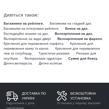
Дивіться також:
Багажники на рейлінги.
Багажники на гладкий дах.
Багажники на інтегровані рейлінги.
Бокси на дах.
Експедиційні кошики на дах.
Велокріплення на дах.
Велокріплення на задні двері.
Велокріплення на фаркоп.
Кріплення для перевезення серфінгу.
Кріплення для
перевезення каяку та каное.
Кріплення для перевезення
лиж та сноуборду.
Туристичні рюкзаки.
Рюкзаки для
ноутбука.
Велорюкзаки гідратори.
Сумки для боксу.
Дитячі велокрісла.
Дитячі коляски.
ДОСТАВКА ПО
БЕЗКОШТОВНА
УКРАЇНІ
УСТАНОВКА
Надсилання у день
Установка у нашому магазині
замовлення