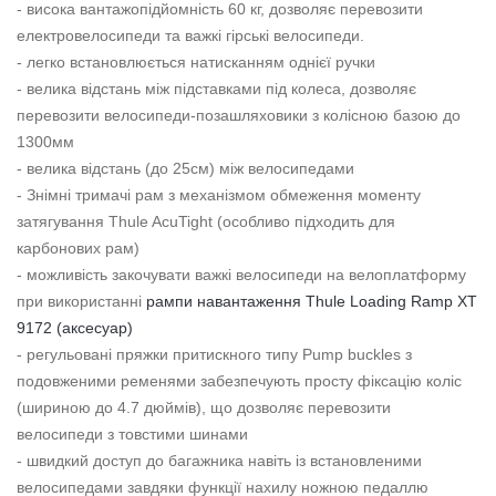
- висока вантажопідйомність 60 кг, дозволяє перевозити
електровелосипеди та важкі гірські велосипеди.
- легко встановлюється натисканням однієї ручки
- велика відстань між підставками під колеса, дозволяє
перевозити велосипеди-позашляховики з колісною базою до
1300мм
- велика відстань (до 25см) між велосипедами
- Знімні тримачі рам з механізмом обмеження моменту
затягування Thule AcuTight (особливо підходить для
карбонових рам)
- можливість закочувати важкі велосипеди на велоплатформу
при використанні
рампи навантаження Thule Loading Ramp XT
9172 (аксесуар)
- регульовані пряжки притискного типу Pump buckles з
подовженими ременями забезпечують просту фіксацію коліс
(шириною до 4.7 дюймів), що дозволяє перевозити
велосипеди з товстими шинами
- швидкий доступ до багажника навіть із встановленими
велосипедами завдяки функції нахилу ножною педаллю