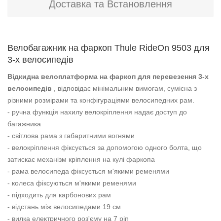
Доставка та Встановлення
Велобагажник на фаркоп Thule RideOn 9503 для
3-х велосипедів
Відкидна велоплатформа на фаркоп для перевезення 3-х
велосипедів
, відповідає мінімальним вимогам, сумісна з
різними розмірами та конфігураціями велосипедних рам.
- ручна функція нахилу велокріплення надає доступ до
багажника
- світлова рама з габаритними вогнями
- велокріплення фіксується за допомогою одного болта, що
затискає механізм кріплення на кулі фаркопа
- рама велосипеда фіксується м'якими ременями
- колеса фіксуються м'якими ременями
- підходить для карбонових рам
- відстань між велосипедами 19 см
- вилка електричного роз'єму на 7 pin