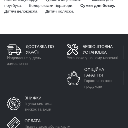
ноутбука.
Велорюкзаки гідратори.
Сумки для боксу.
Дитячі велокрісла.
Дитячі коляски.
ДОСТАВКА ПО
БЕЗКОШТОВНА
УКРАЇНІ
УСТАНОВКА
Надсилання у день
Установка у нашому магазині
замовлення
ОФІЦІЙНА
ГАРАНТІЯ
Гарантія на всю
продукцію
ЗНИЖКИ
Гнучка система
знижок та акцій
ОПЛАТА
Післяплатою або на карту