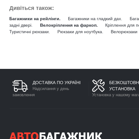
Дивіться також:
Багажники на рейлінги.
Багажники на гладкий дах.
Бага
задні двері.
Велокріплення на фаркоп.
Кріплення для п
Туристичні рюкзаки.
Рюкзаки для ноутбука.
Велорюкзаки 
ДОСТАВКА ПО УКРАЇНІ
БЕЗКОШТОВН
Надсилання у день
УСТАНОВКА
замовлення
Установка у нашому маг