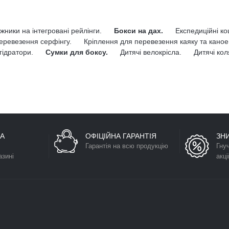
жники на інтегровані рейлінги.
Бокси на дах.
Експедиційні к
еревезення серфінгу.
Кріплення для перевезення каяку та каное
гідратори.
Сумки для боксу.
Дитячі велокрісла.
Дитячі кол
А
ОФІЦІЙНА ГАРАНТІЯ
ЗН
Гарантія на всю продукцію
Гну
азині
акці