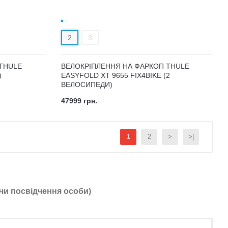
2
3
THULE
ВЕЛОКРІПЛЕННЯ НА ФАРКОП THULE
)
EASYFOLD XT 9655 FIX4BIKE (2
ВЕЛОСИПЕДИ)
47999 грн.
1
2
>
>|
чи посвідчення особи)