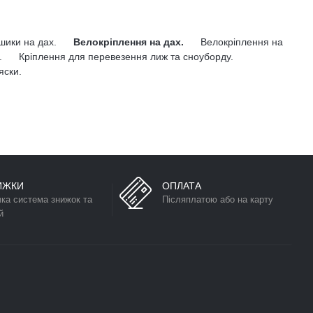
ошики на дах.
Велокріплення на дах.
Велокріплення на
.
Кріплення для перевезення лиж та сноуборду.
яски.
ИЖКИ
ОПЛАТА
чка система знижок та
Післяплатою або на карту
й