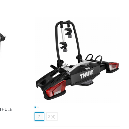
THULE
)
2
3(4)