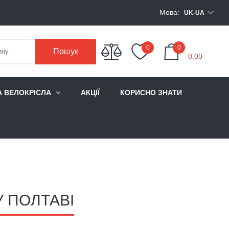
Мова:
UK-UA
My Cart
0
0
Пошук
0.00
А ВЕЛОКРІСЛА
АКЦІЇ
КОРИСНО ЗНАТИ
 ПОЛТАВІ