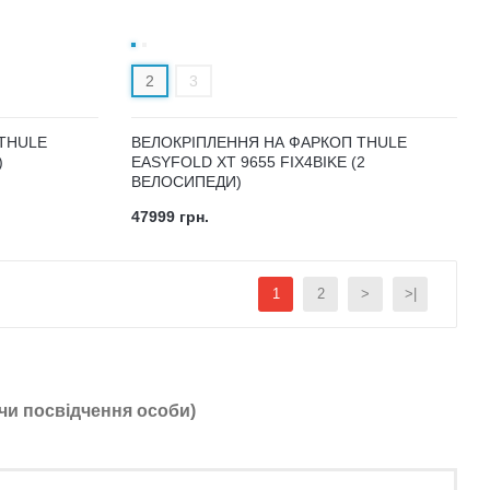
2
3
THULE
ВЕЛОКРІПЛЕННЯ НА ФАРКОП THULE
)
EASYFOLD XT 9655 FIX4BIKE (2
ВЕЛОСИПЕДИ)
47999 грн.
1
2
>
>|
чи посвідчення особи)