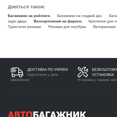
Дивіться також:
Багажники на рейлінги.
Багажники на гладкий дах.
Бага
задні двері.
Велокріплення на фаркоп.
Кріплення для п
Туристичні рюкзаки.
Рюкзаки для ноутбука.
Велорюкзаки 
ДОСТАВКА ПО УКРАЇНІ
БЕЗКОШТОВН
Надсилання у день
УСТАНОВКА
замовлення
Установка у нашому маг