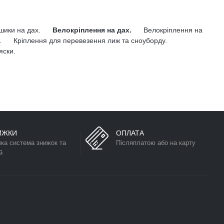
ошики на дах.
Велокріплення на дах.
Велокріплення на
.
Кріплення для перевезення лиж та сноуборду.
яски.
ИЖКИ
ОПЛАТА
чка система знижок та
Післяплатою або на карту
й