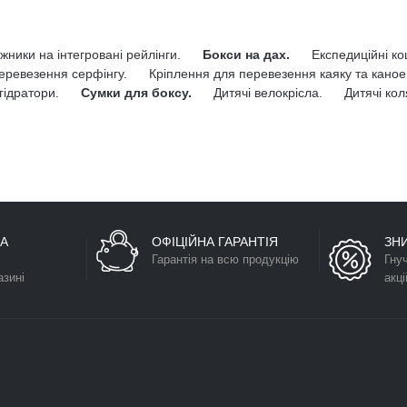
жники на інтегровані рейлінги.
Бокси на дах.
Експедиційні к
еревезення серфінгу.
Кріплення для перевезення каяку та каное
гідратори.
Сумки для боксу.
Дитячі велокрісла.
Дитячі кол
А
ОФІЦІЙНА ГАРАНТІЯ
ЗН
Гарантія на всю продукцію
Гну
азині
акці