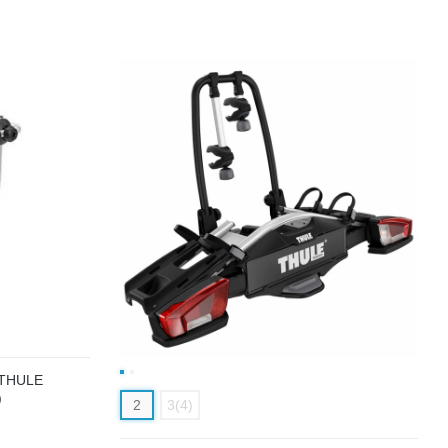
THULE
)
2
3(4)