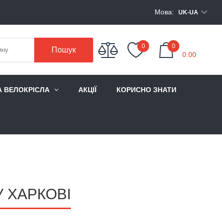
Мова:
UK-UA
My Cart
0
0
Пошук
0.00
А ВЕЛОКРІСЛА
АКЦІЇ
КОРИСНО ЗНАТИ
 ХАРКОВІ