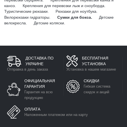
перевозки серфинга.
Крепления для перевозки каяка и
каноэ.
Крепления для перевозки лыж и сноуборда.
Туристические рюкзаки.
Рюкзаки для ноутбука.
Велорюкзаки гидраторы.
Сумки для бокса.
Детские
велокресла.
Детские коляски.
ДОСТАВКА ПО
БЕСПЛАТНАЯ
УКРАИНЕ
УСТАНОВКА
Отправка в день заказа
Установка в нашем магазине
ОФИЦИАЛЬНАЯ
СКИДКИ
ГАРАНТИЯ
Гибкая система
Гарантия на всю
скидок и акций
продукцию
ОПЛАТА
Наложенным платежом или на карту