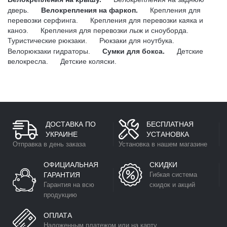
дверь.
Велокрепления на фаркоп.
Крепления для
перевозки серфинга.
Крепления для перевозки каяка и
каноэ.
Крепления для перевозки лыж и сноуборда.
Туристические рюкзаки.
Рюкзаки для ноутбука.
Велорюкзаки гидраторы.
Сумки для бокса.
Детские
велокресла.
Детские коляски.
ДОСТАВКА ПО
БЕСПЛАТНАЯ
УКРАИНЕ
УСТАНОВКА
Отправка в день заказа
Установка в нашем магазине
ОФИЦИАЛЬНАЯ
СКИДКИ
ГАРАНТИЯ
Гибкая система
Гарантия на всю
скидок и акций
продукцию
ОПЛАТА
Наложенным платежом или на карту