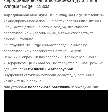
Аэродинамическая алюминиевая дуга Thule
WingBar Edge - 113см
Аэродинамические дуги Thule WingBar Edge
изготовлены
из анодированного алюминия по технологии
WindDiffuser
-
нарушается движения потока воздуха, что снижает
сопротивление и уровень шума, а также способствует
экономии топлива.
Конструкция
TrailEdge
снижает аэродинамическое
сопротивление и способствует обтеканию дуги.
Верхний Т-образный паз поперечины закрыт резинкой с
интерфейсом
QuickAccess
- не требуется снимать резинку
для установки
креплений и аксессуаров
.
Внутренняя структура BoxBeam делает дугу багажника
исключительно прочной.
Для установки
поперечного багажника
необходимо 2шт.