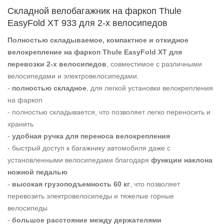
Складной велобагажник на фаркоп Thule
EasyFold XT 933 для 2-х велосипедов
Полностью складываемое, компактное и откидное
велокрепление на фаркоп Thule EasyFold XT для
перевозки 2-х велосипедов
, совместимое с различными
велосипедами и электровелосипедами.
-
полностью складное
, для легкой установки велокрепления
на фаркоп
- полностью складывается, что позволяет легко переносить и
хранить
-
удобная ручка для переноса велокрепления
- быстрый доступ к багажнику автомобиля даже с
установленными велосипедами благодаря
функции наклона
ножной педалью
-
высокая грузоподъемность 60 кг
, что позволяет
перевозить электровелосипеды и тяжелые горные
велосипеды
-
большое расстояние между держателями