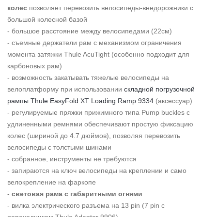
колес
позволяет перевозить велосипеды-внедорожники с
большой колесной базой
- большое расстояние между велосипедами (22см)
- съемные держатели рам с механизмом ограничения
момента затяжки Thule AcuTight (особенно подходит для
карбоновых рам)
- возможность закатывать тяжелые велосипеды на
велоплатформу при использовании
складной погрузочной
рампы Thule EasyFold XT Loading Ramp 9334
(аксессуар)
- регулируемые пряжки прижимного типа Pump buckles с
удлиненными ремнями обеспечивают простую фиксацию
колес (шириной до 4.7 дюймов), позволяя перевозить
велосипеды с толстыми шинами
- собранное, инструменты не требуются
- запираются на ключ велосипеды на креплении и само
велокрепление на фаркопе
-
световая рама с габаритными огнями
- вилка электрического разъема на 13 pin (7 pin с