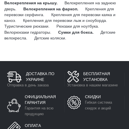
Велокрепления на крышу.
Велокрепления на заднюю
дверь.
Велокрепления на фаркоп.
Крепления для
перевозки серфинга.
Крепления для перевозки каяка и
каноэ.
Крепления для перевозки лыж и сноуборда.
Туристические рюкзаки.
Рюкзаки для ноутбука.
Велорюкзаки гидраторы.
Сумки для бокса.
Детские
велокресла.
Детские коляски.
ДОСТАВКА ПО
БЕСПЛАТНАЯ
УКРАИНЕ
УСТАНОВКА
Отправка в день заказа
Установка в нашем магазине
ОФИЦИАЛЬНАЯ
СКИДКИ
ГАРАНТИЯ
Гибкая система
Гарантия на всю
скидок и акций
продукцию
ОПЛАТА