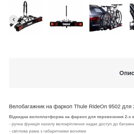
Опи
Велобагажник на фаркоп Thule RideOn 9502 для 
Відкидна велоплатформа на фаркоп для перевезення 2-х 
- ручна функція нахилу велокріплення надає доступ до багажн
- світлова рама з габаритними вогнями