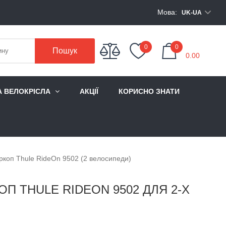
Мова:
UK-UA
My Cart
0
0
Пошук
0.00
А ВЕЛОКРІСЛА
АКЦІЇ
КОРИСНО ЗНАТИ
ркоп Thule RideOn 9502 (2 велосипеди)
П THULE RIDEON 9502 ДЛЯ 2-Х