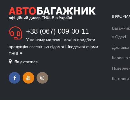
ІНФОРМ
офіційний дилер THULE в Україні
Багажник
БАГАЖНИК ДЛЯ ЛИЖ ТА
+38 (067) 009-00-11
СНОУБОРДУ
у Одесі
У нашому магазині можна придбати
Докладніше >>
продукцію всесвітньо відомої Шведської фірми
Доставка
THULE
ВЕЛОКРІПЛЕННЯ ФАРКОП
Корисно 
Як дістатися
THULE VELOCOMPACT
Повернен
Докладніше >>
Контакти