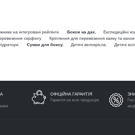
жники на інтегровані рейлінги.
Бокси на дах.
Експедиційні к
еревезення серфінгу.
Кріплення для перевезення каяку та каное
гідратори.
Сумки для боксу.
Дитячі велокрісла.
Дитячі кол
А
ОФІЦІЙНА ГАРАНТІЯ
ЗН
Гарантія на всю продукцію
Гну
азині
акці