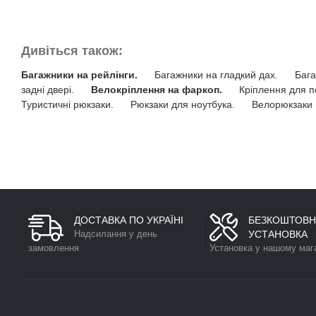
Дивіться також:
Багажники на рейлінги.
Багажники на гладкий дах.
Бага
задні двері.
Велокріплення на фаркоп.
Кріплення для п
Туристичні рюкзаки.
Рюкзаки для ноутбука.
Велорюкзаки 
ДОСТАВКА ПО УКРАЇНІ
БЕЗКОШТОВН
Надсилання у день
УСТАНОВКА
замовлення
Установка у нашому маг