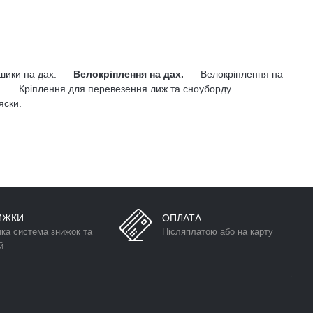
ошики на дах.
Велокріплення на дах.
Велокріплення на
.
Кріплення для перевезення лиж та сноуборду.
яски.
ИЖКИ
ОПЛАТА
чка система знижок та
Післяплатою або на карту
й