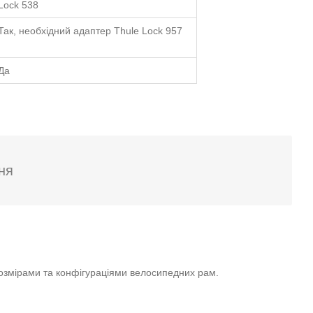
Lock 538
Так, необхідний адаптер Thule Lock 957
Да
ня
розмірами та конфігураціями велосипедних рам.