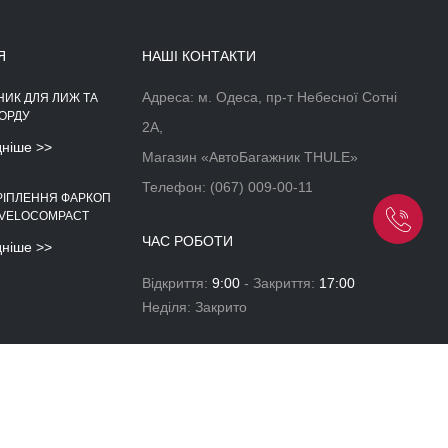
Я
НАШІ КОНТАКТИ
Адреса: м. Одеса, пр-т Небесної Сотні
НИК ДЛЯ ЛИЖ ТА
АЕРОДИНАМІЧНІЙ БОКС НА
ОРДУ
ДАХ АВТОМОБІЛЯ
2А,
дніше >>
Докладніше >>
Магазин «АвтоБагажник THULE»
Телефон:
(067) 009-00-11
РІПЛЕННЯ ФАРКОП
 VELOCOMPACT
ЧАС РОБОТИ
дніше >>
Відкриття:
9:00
- Закриття:
17:00
Неділя: Закрито