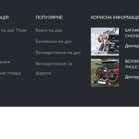
АЦІЯ
ПОПУЛЯРНЕ
КОРИСНА ІНФОРМАЦІ
 на дах Thule
Бокси на дах
АЕРОДИНАМІЧНІЙ БОКС НА
БАГАЖ
ДАХ АВТОМОБІЛЯ
СНОУБ
Багажники на дах
Докладніше >>
Докла
Велокріплення на дах
знати
ВЕЛОК
Велокріплення на
THULE
ня товару
фаркоп
Докла