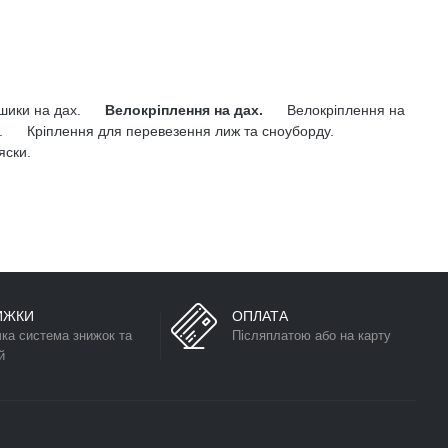
ошики на дах.
Велокріплення на дах.
Велокріплення на
.
Кріплення для перевезення лиж та сноуборду.
яски.
ИЖКИ
ОПЛАТА
чка система знижок та
Післяплатою або на карту
й