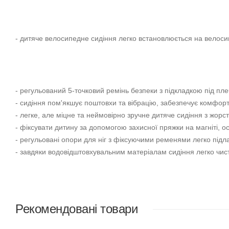
- дитяче велосипедне сидіння легко встановлюється на велос
- регульований 5-точковий ремінь безпеки з підкладкою під пл
- сидіння пом'якшує поштовхи та вібрацію, забезпечує комфорт
- легке, але міцне та неймовірно зручне дитяче сидіння з жор
- фіксувати дитину за допомогою захисної пряжки на магніті, о
- регульовані опори для ніг з фіксуючими ременями легко під
- завдяки водовідштовхувальним матеріалам сидіння легко чист
Рекомендовані товари