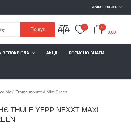
Мова:
UK-UA
My Cart
0
0
Пошук
0.00
А ВЕЛОКРІСЛА
АКЦІЇ
КОРИСНО ЗНАТИ
xxt Maxi Frame mounted Mint Green
НЄ THULE YEPP NEXXT MAXI
REEN