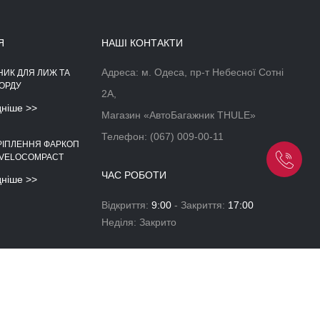
Я
НАШІ КОНТАКТИ
Адреса: м. Одеса, пр-т Небесної Сотні
НИК ДЛЯ ЛИЖ ТА
АЕРОДИНАМІЧНІЙ БОКС НА
ОРДУ
ДАХ АВТОМОБІЛЯ
2А,
дніше >>
Докладніше >>
Магазин «АвтоБагажник THULE»
Телефон:
(067) 009-00-11
РІПЛЕННЯ ФАРКОП
 VELOCOMPACT
ЧАС РОБОТИ
дніше >>
Відкриття:
9:00
- Закриття:
17:00
Неділя: Закрито