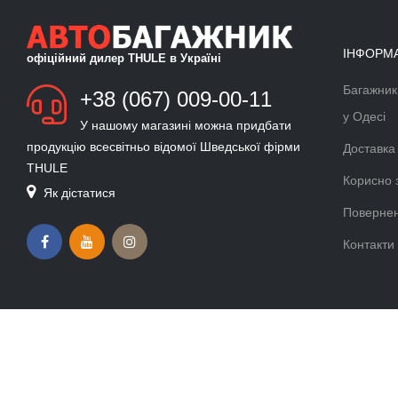
ІНФОРМ
офіційний дилер THULE в Україні
Багажник
БАГАЖНИК ДЛЯ ЛИЖ ТА
+38 (067) 009-00-11
СНОУБОРДУ
у Одесі
У нашому магазині можна придбати
Докладніше >>
продукцію всесвітньо відомої Шведської фірми
Доставка
THULE
ВЕЛОКРІПЛЕННЯ ФАРКОП
Корисно 
Як дістатися
THULE VELOCOMPACT
Повернен
Докладніше >>
Контакти