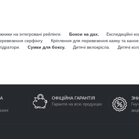
жники на інтегровані рейлінги.
Бокси на дах.
Експедиційні к
еревезення серфінгу.
Кріплення для перевезення каяку та каное
гідратори.
Сумки для боксу.
Дитячі велокрісла.
Дитячі кол
А
ОФІЦІЙНА ГАРАНТІЯ
ЗН
Гарантія на всю продукцію
Гну
азині
акці