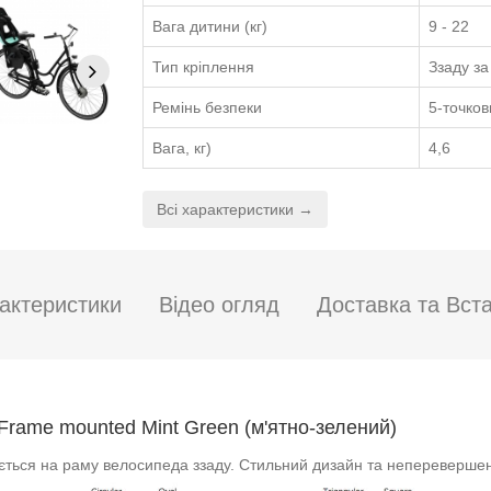
Вага дитини (кг)
9 - 22
Тип кріплення
Ззаду за
Ремінь безпеки
5-точков
Вага, кг)
4,6
Всі характеристики →
актеристики
Відео огляд
Доставка та Вст
Frame mounted Mint Green (м'ятно-зелений)
юється на раму велосипеда ззаду. Стильний дизайн та непереверше