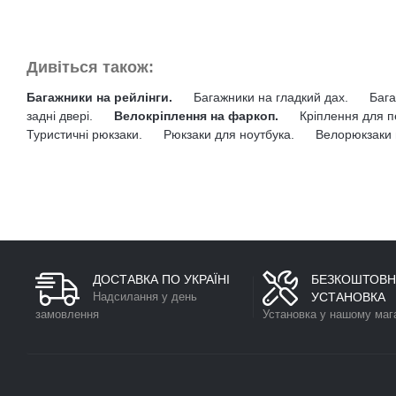
Дивіться також:
Багажники на рейлінги.
Багажники на гладкий дах.
Бага
задні двері.
Велокріплення на фаркоп.
Кріплення для п
Туристичні рюкзаки.
Рюкзаки для ноутбука.
Велорюкзаки 
ДОСТАВКА ПО УКРАЇНІ
БЕЗКОШТОВН
Надсилання у день
УСТАНОВКА
замовлення
Установка у нашому маг