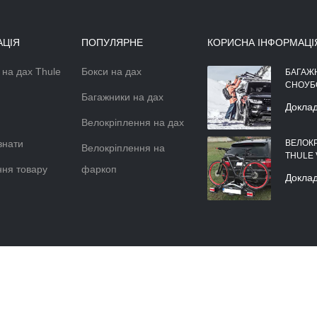
АЦІЯ
ПОПУЛЯРНЕ
КОРИСНА ІНФОРМАЦІ
 на дах Thule
Бокси на дах
АЕРОДИНАМІЧНІЙ БОКС НА
БАГАЖ
ДАХ АВТОМОБІЛЯ
СНОУБ
Багажники на дах
Докладніше >>
Докла
Велокріплення на дах
знати
ВЕЛОК
Велокріплення на
THULE
ня товару
фаркоп
Докла