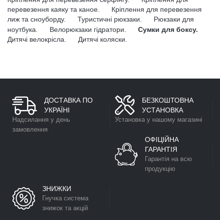
перевезення каяку та каное.
Кріплення для перевезення
лиж та сноуборду.
Туристичні рюкзаки.
Рюкзаки для
ноутбука.
Велорюкзаки гідратори.
Сумки для боксу.
Дитячі велокрісла.
Дитячі коляски.
ДОСТАВКА ПО
БЕЗКОШТОВНА
УКРАЇНІ
УСТАНОВКА
Надсилання у день
Установка у нашому магазині
замовлення
ОФІЦІЙНА
ГАРАНТІЯ
Гарантія на всю
продукцію
ЗНИЖКИ
Гнучка система
знижок та акцій