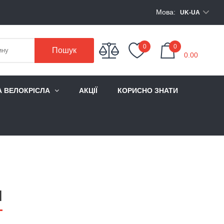
Мова:
UK-UA
My Cart
0
0
Пошук
0.00
А ВЕЛОКРІСЛА
АКЦІЇ
КОРИСНО ЗНАТИ
І