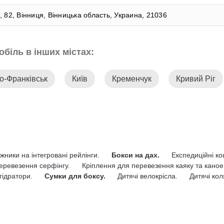
 82, Вінниця, Вінницька область, Украина, 21036
біль в інших містах:
о-Франківськ
Київ
Кременчук
Кривий Ріг
жники на інтегровані рейлінги.
Бокси на дах.
Експедиційні к
еревезення серфінгу.
Кріплення для перевезення каяку та каное
гідратори.
Сумки для боксу.
Дитячі велокрісла.
Дитячі кол