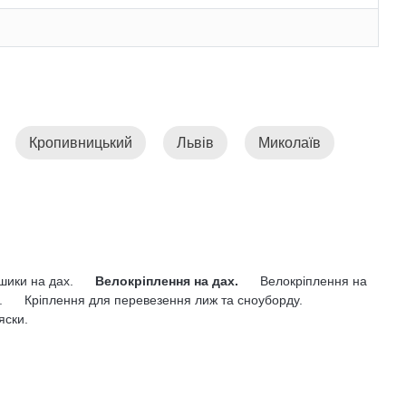
Кропивницький
Львів
Миколаїв
ошики на дах.
Велокріплення на дах.
Велокріплення на
.
Кріплення для перевезення лиж та сноуборду.
яски.