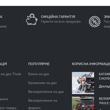
А
ОФІЦІЙНА ГАРАНТІЯ
ЗН
Гарантія на всю продукцію
Гну
азині
акці
АЦІЯ
ПОПУЛЯРНЕ
КОРИСНА ІНФОРМАЦІ
 на дах Thule
Бокси на дах
АЕРОДИНАМІЧНІЙ БОКС НА
БАГАЖ
ДАХ АВТОМОБІЛЯ
СНОУБ
Багажники на дах
Докладніше >>
Докла
Велокріплення на дах
знати
ВЕЛОК
Велокріплення на
THULE
ня товару
фаркоп