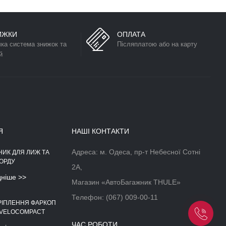
ИЖКИ
ОПЛАТА
чка система знижок та
Післяплатою або на карту
й
Я
НАШІ КОНТАКТИ
Адреса: м. Одеса, пр-т Небесної Сотні
НИК ДЛЯ ЛИЖ ТА
АЕРОДИНАМІЧНІЙ БОКС НА
ОРДУ
ДАХ АВТОМОБІЛЯ
2А,
дніше >>
Докладніше >>
Магазин «АвтоБагажник THULE»
Телефон:
(067) 009-00-11
РІПЛЕННЯ ФАРКОП
 VELOCOMPACT
ЧАС РОБОТИ