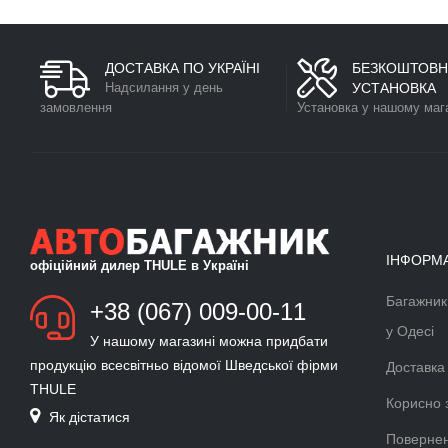
ДОСТАВКА ПО УКРАЇНІ
БЕЗКОШТОВН
Надсилання у день
УСТАНОВКА
замовлення
Установка у нашому маг
ІНФОРМ
офіційний дилер THULE в Україні
Багажник
БАГАЖНИК ДЛЯ ЛИЖ ТА
+38 (067) 009-00-11
СНОУБОРДУ
у Одесі
У нашому магазині можна придбати
Докладніше >>
продукцію всесвітньо відомої Шведської фірми
Доставка
THULE
ВЕЛОКРІПЛЕННЯ ФАРКОП
Корисно 
Як дістатися
THULE VELOCOMPACT
Повернен