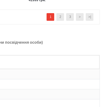
41999 грн.
1
2
3
>
>|
чи посвідчення особи)