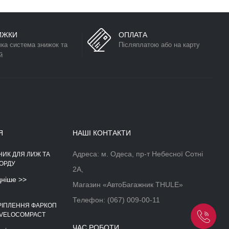
ИЖКИ
ОПЛАТА
чка система знижок та
Післяплатою або на карту
й
Я
НАШІ КОНТАКТИ
Адреса: м. Одеса, пр-т Небесної Сотні
НИК ДЛЯ ЛИЖ ТА
АЕРОДИНАМІЧНІЙ БОКС НА
ОРДУ
ДАХ АВТОМОБІЛЯ
2А,
дніше >>
Докладніше >>
Магазин «АвтоБагажник THULE»
Телефон:
(067) 009-00-11
РІПЛЕННЯ ФАРКОП
 VELOCOMPACT
ЧАС РОБОТИ