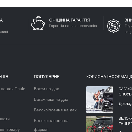
А
ОФІЦІЙНА ГАРАНТІЯ
ЗН
Гарантія на всю продукцію
Гну
азині
акці
АЦІЯ
ПОПУЛЯРНЕ
КОРИСНА ІНФОРМАЦІ
 на дах Thule
Бокси на дах
АЕРОДИНАМІЧНІЙ БОКС НА
БАГАЖ
ДАХ АВТОМОБІЛЯ
СНОУБ
Багажники на дах
Докладніше >>
Докла
Велокріплення на дах
знати
ВЕЛОК
Велокріплення на
THULE
ня товару
фаркоп