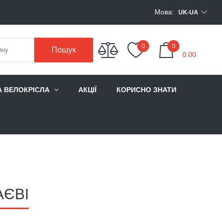
Мова:
UK-UA
My Cart
0
0
Пошук
0.00
А ВЕЛОКРІСЛА
АКЦІЇ
КОРИСНО ЗНАТИ
АЄВІ