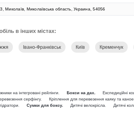
/3, Миколаїв, Миколаївська область, Украина, 54056
біль в інших містах:
іжжя
Івано-Франківськ
Київ
Кременчук
жники на інтегровані рейлінги.
Бокси на дах.
Експедиційні к
еревезення серфінгу.
Кріплення для перевезення каяку та каное
гідратори.
Сумки для боксу.
Дитячі велокрісла.
Дитячі кол