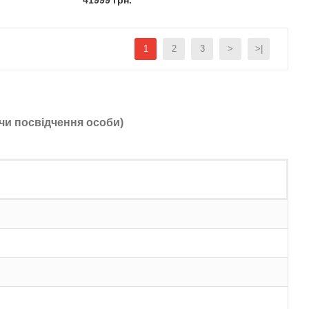
41999 грн.
1
2
3
>
>|
чи посвідчення особи)