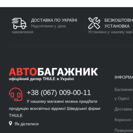
ДОСТАВКА ПО УКРАЇНІ
БЕЗКОШТОВН
Надсилання у день
УСТАНОВКА
замовлення
Установка у нашому маг
ІНФОРМ
офіційний дилер THULE в Україні
Багажник
БАГАЖНИК ДЛЯ ЛИЖ ТА
+38 (067) 009-00-11
СНОУБОРДУ
у Одесі
У нашому магазині можна придбати
Докладніше >>
продукцію всесвітньо відомої Шведської фірми
Доставка
THULE
ВЕЛОКРІПЛЕННЯ ФАРКОП
Корисно 
Як дістатися
THULE VELOCOMPACT
Повернен