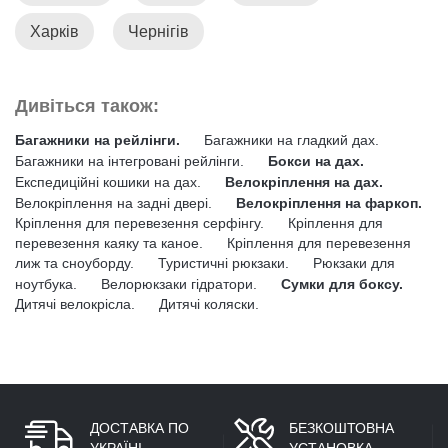
Харків
Чернігів
Дивіться також:
Багажники на рейлінги.
Багажники на гладкий дах.
Багажники на інтегровані рейлінги.
Бокси на дах.
Експедиційні кошики на дах.
Велокріплення на дах.
Велокріплення на задні двері.
Велокріплення на фаркоп.
Кріплення для перевезення серфінгу.
Кріплення для
перевезення каяку та каное.
Кріплення для перевезення
лиж та сноуборду.
Туристичні рюкзаки.
Рюкзаки для
ноутбука.
Велорюкзаки гідратори.
Сумки для боксу.
Дитячі велокрісла.
Дитячі коляски.
ДОСТАВКА ПО
БЕЗКОШТОВНА