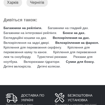
Харків
Чернігів
Дивіться також:
Багажники на рейлінги.
Багажники на гладкий дах.
Багажники на інтегровані рейлінги.
Бокси на дах.
Експедиційні кошики на дах.
Велокріплення на дах.
Велокріплення на задні двері.
Велокріплення на фаркоп.
Кріплення для перевезення серфінгу.
Кріплення для
перевезення каяку та каное.
Кріплення для перевезення
лиж та сноуборду.
Туристичні рюкзаки.
Рюкзаки для
ноутбука.
Велорюкзаки гідратори.
Сумки для боксу.
Дитячі велокрісла.
Дитячі коляски.
ДОСТАВКА ПО
БЕЗКОШТОВНА
УКРАЇНІ
УСТАНОВКА
Надсилання у день
Установка у нашому магазині