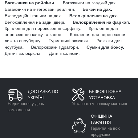
Багажники на рейлінги.
Багажники на гладкий дах.
Багажники на інтегровані рейлінги.
Бокси на дах.
Експедиційні кошики на дах.
Велокріплення на дах.
Велокріплення на задні двері.
Велокріплення на фаркоп.
Кріплення для перевезення серфінгу.
Кріплення для
перевезення каяку та каное.
Кріплення для перевезення
лиж та сноуборду.
Туристичні рюкзаки.
Рюкзаки для
ноутбука.
Велорюкзаки гідратори.
Сумки для боксу.
Дитячі велокрісла.
Дитячі коляски.
ДОСТАВКА ПО
БЕЗКОШТОВНА
УКРАЇНІ
УСТАНОВКА
Надсилання у день
Установка у нашому магазині
замовлення
ОФІЦІЙНА
ГАРАНТІЯ
Гарантія на всю
продукцію