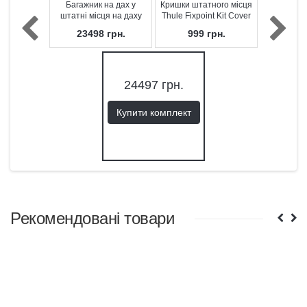
Багажник на дах у
Кришки штатного місця
штатні місця на даху
Thule Fixpoint Kit Cover
Thule WingBar Black
710750
23498
грн.
999
грн.
Edge Fixpoint 7207
24497
грн.
Купити комплект
Рекомендовані товари