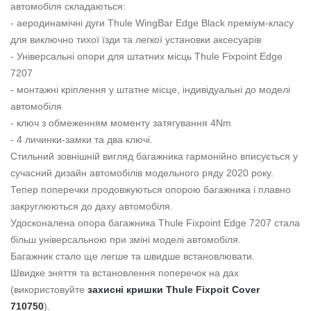
автомобіля складаються:
- аеродинамічні дуги Thule WingBar Edge Black преміум-класу
для виключно тихої їзди та легкої установки аксесуарів
- Універсальні опори для штатних місць Thule Fixpoint Edge
7207
- монтажні кріплення у штатне місце, індивідуальні до моделі
автомобіля
- ключ з обмеженням моменту затягування 4Nm
- 4 личинки-замки та два ключі.
Стильний зовнішній вигляд багажника гармонійно вписується у
сучасний дизайн автомобілів модельного ряду 2020 року.
Тепер поперечки продовжуються опорою багажника і плавно
закруглюються до даху автомобіля.
Удосконалена опора багажника Thule Fixpoint Edge 7207 стала
більш універсальною при зміні моделі автомобіля.
Багажник стало ще легше та швидше встановлювати.
Швидке зняття та встановлення поперечок на дах
(використовуйте
захисні кришки Thule Fixpoit Cover
710750
).