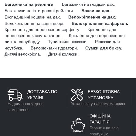
Багажники на рейлінги.
Багажники на гладкий дах.
Багажники на інтегровані рейлінги.
Бокси на дах.
Експедиційні кошики на дах.
Велокріплення на дах.
Велокріплення на задні двері.
Велокріплення на фаркоп.
Кріплення для перевезення серфінгу.
Кріплення для
перевезення каяку та каное.
Кріплення для перевезення
лиж та сноуборду.
Туристичні рюкзаки.
Рюкзаки для
ноутбука.
Велорюкзаки гідратори.
Сумки для боксу.
Дитячі велокрісла.
Дитячі коляски.
ДОСТАВКА ПО
БЕЗКОШТОВНА
УКРАЇНІ
УСТАНОВКА
Надсилання у день
Установка у нашому магазині
замовлення
ОФІЦІЙНА
ГАРАНТІЯ
Гарантія на всю
продукцію