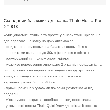
Складаний багажник для каяка Thule Hull-a-Port
XT 848
Функціональне, стильне та просте у використанні кріплення
для перевезення каяку на даху автомобіля.
- швидко встановлюється на багажник автомобіля з
поперечками шириною до 80мм (кріпиться в обхват)
- регульований кут нахилу опори кріплення
- можливе перевезення одночасно 2-х каяків поклавши їх на
бік спираючись на вертикально підняту опору кріплення
- швидко складається коли не використовується
- кріпильні ремені 2шт по 400см
- пряжки ременів з гумовими чохлами (захист каяка від
подряпин)
- м'яке гумове покриття запобігає пошкодженню каяка
- у комплекті стяжки Thule QuickDraw для фіксації носа та