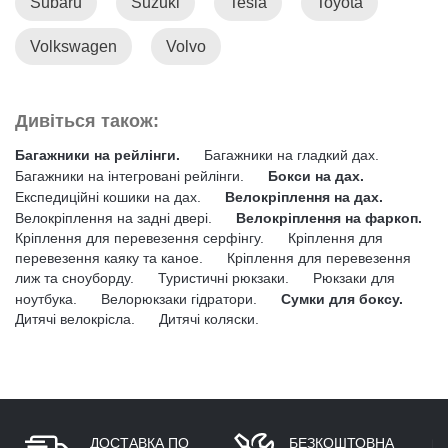
Subaru
Suzuki
Tesla
Toyota
Volkswagen
Volvo
Дивіться також:
Багажники на рейлінги.
Багажники на гладкий дах.
Багажники на інтегровані рейлінги.
Бокси на дах.
Експедиційні кошики на дах.
Велокріплення на дах.
Велокріплення на задні двері.
Велокріплення на фаркоп.
Кріплення для перевезення серфінгу.
Кріплення для
перевезення каяку та каное.
Кріплення для перевезення
лиж та сноуборду.
Туристичні рюкзаки.
Рюкзаки для
ноутбука.
Велорюкзаки гідратори.
Сумки для боксу.
Дитячі велокрісла.
Дитячі коляски.
ДОСТАВКА ПО
БЕЗКОШТОВНА