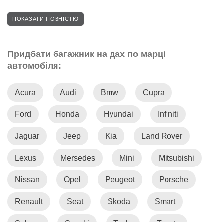
Надійні, стильні та легкі в установці багажники Thule підходять
для різних моделей Mazda, забезпечуючи надійне кріплення
ПОКАЗАТИ ПОВНІСТЮ
та захист ваших речей під час тривалих подорожей.
Використовуйте кожну можливість для пригод із багажником на
даху.
Придбати багажник на дах по марці
автомобіля:
Acura
Audi
Bmw
Cupra
Ford
Honda
Hyundai
Infiniti
Jaguar
Jeep
Kia
Land Rover
Lexus
Mersedes
Mini
Mitsubishi
Nissan
Opel
Peugeot
Porsche
Renault
Seat
Skoda
Smart