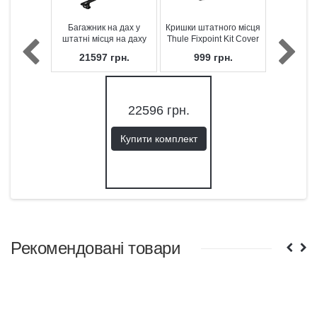
Багажник на дах у
Кришки штатного місця
штатні місця на даху
Thule Fixpoint Kit Cover
Thule WingBar Black
710750
21597
грн.
999
грн.
Fixpoint Evo 7107
22596
грн.
Купити комплект
Рекомендовані товари