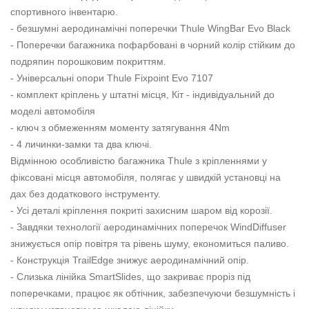
спортивного інвентарю.
- безшумні аеродинамічні поперечки Thule WingBar Evo Black
- Поперечки багажника пофарбовані в чорний колір стійким до
подряпин порошковим покриттям.
- Універсальні опори Thule Fixpoint Evo 7107
- комплект кріплень у штатні місця, Кіт - індивідуальний до
моделі автомобіля
- ключ з обмеженням моменту затягування 4Nm
- 4 личинки-замки та два ключі.
Відмінною особливістю багажника Thule з кріпленнями у
фіксовані місця автомобіля, полягає у швидкій установці на
дах без додаткового інструменту.
- Усі деталі кріплення покриті захисним шаром від корозії.
- Завдяки технології аеродинамічних поперечок WindDiffuser
знижується опір повітря та рівень шуму, економиться паливо.
- Конструкція TrailEdge знижує аеродинамічний опір.
- Слизька лінійка SmartSlides, що закриває проріз під
поперечками, працює як обтічник, забезпечуючи безшумність і