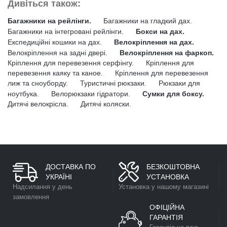
Дивіться також:
Багажники на рейлінги.
Багажники на гладкий дах.
Багажники на інтегровані рейлінги.
Бокси на дах.
Експедиційні кошики на дах.
Велокріплення на дах.
Велокріплення на задні двері.
Велокріплення на фаркоп.
Кріплення для перевезення серфінгу.
Кріплення для
перевезення каяку та каное.
Кріплення для перевезення
лиж та сноуборду.
Туристичні рюкзаки.
Рюкзаки для
ноутбука.
Велорюкзаки гідратори.
Сумки для боксу.
Дитячі велокрісла.
Дитячі коляски.
ДОСТАВКА ПО
БЕЗКОШТОВНА
УКРАЇНІ
УСТАНОВКА
Надсилання у день
Установка у нашому магазині
замовлення
ОФІЦІЙНА
ГАРАНТІЯ