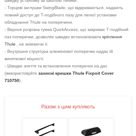
швидку установку за шкалою лінійки.
- Торцеві заглушки SwingBlade, що відкриваються, надають
повний доступ до T-подібного пазу для легкої установки
обладнання Thule на поперечини.
- Верхня розрізна гумка QuickAccess, що закриває Т-подібний
паз поперечки, дозволяє швидко встановлювати
кріплення
Thule
, не знімаючи її.
- Внутрішня структура алюмінієвої поперечки надає їй
виняткової міцності.
- Швидке зняття та встановлення поперечок на дах
(використовуйте
захисні кришки Thule Fixpoit Cover
710750
).
Разом з цим купляють