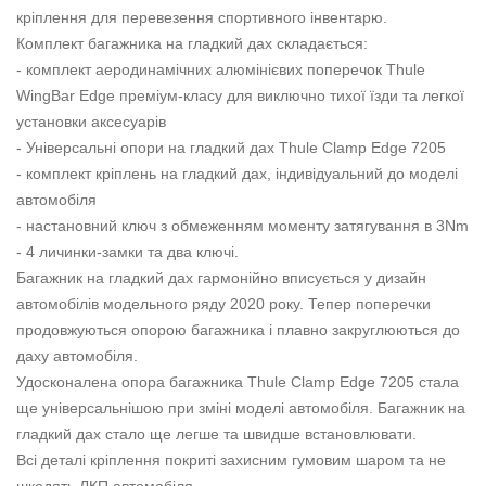
кріплення для перевезення спортивного інвентарю.
Комплект багажника на гладкий дах складається:
- комплект аеродинамічних алюмінієвих поперечок Thule
WingBar Edge преміум-класу для виключно тихої їзди та легкої
установки аксесуарів
- Універсальні опори на гладкий дах Thule Clamp Edge 7205
- комплект кріплень на гладкий дах, індивідуальний до моделі
автомобіля
- настановний ключ з обмеженням моменту затягування в 3Nm
- 4 личинки-замки та два ключі.
Багажник на гладкий дах гармонійно вписується у дизайн
автомобілів модельного ряду 2020 року. Тепер поперечки
продовжуються опорою багажника і плавно закруглюються до
даху автомобіля.
Удосконалена опора багажника Thule Clamp Edge 7205 стала
ще універсальнішою при зміні моделі автомобіля. Багажник на
гладкий дах стало ще легше та швидше встановлювати.
Всі деталі кріплення покриті захисним гумовим шаром та не