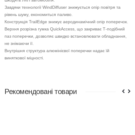
шкодять ЛКП автомобіля.
Завдяки технології WindDiffuser знижується опір повітря та
рівень шуму, економиться паливо.
Конструкція TrailEdge знижує аеродинамічний опір поперечок.
Верхня розрізна гумка QuickAccess, що закриває Т-подібний
паз поперечки, дозволяє швидко встановлювати обладнання,
не знімаючи її.
Внутрішня структура алюмінієвої поперечки надає їй
виняткової міцності.
Рекомендовані товари