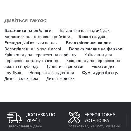
Дивіться також:
Багажники на рейлінги.
Багажники на гладкий дах.
Багажники на інтегровані рейлінги.
Бокси на дах.
Експедиційні кошики на дах.
Велокріплення на дах.
Велокріплення на задні двері.
Велокріплення на фаркоп.
Кріплення для перевезення серфінгу.
Кріплення для
перевезення каяку та каное.
Кріплення для перевезення
лиж та сноуборду.
Туристичні рюкзаки.
Рюкзаки для
ноутбука.
Велорюкзаки гідратори.
Сумки для боксу.
Дитячі велокрісла.
Дитячі коляски.
ДОСТАВКА ПО
БЕЗКОШТОВНА
УКРАЇНІ
УСТАНОВКА
Надсилання у день
Установка у нашому магазині