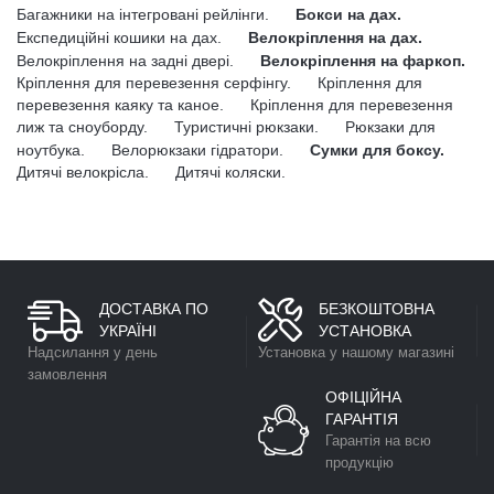
Багажники на інтегровані рейлінги.
Бокси на дах.
Експедиційні кошики на дах.
Велокріплення на дах.
Велокріплення на задні двері.
Велокріплення на фаркоп.
Кріплення для перевезення серфінгу.
Кріплення для
перевезення каяку та каное.
Кріплення для перевезення
лиж та сноуборду.
Туристичні рюкзаки.
Рюкзаки для
ноутбука.
Велорюкзаки гідратори.
Сумки для боксу.
Дитячі велокрісла.
Дитячі коляски.
ДОСТАВКА ПО
БЕЗКОШТОВНА
УКРАЇНІ
УСТАНОВКА
Надсилання у день
Установка у нашому магазині
замовлення
ОФІЦІЙНА
ГАРАНТІЯ
Гарантія на всю
продукцію