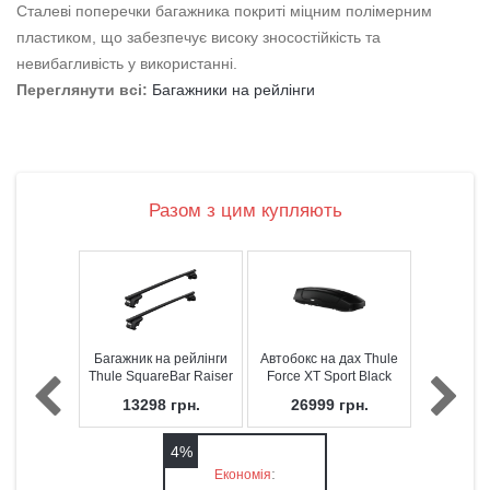
Сталеві поперечки багажника покриті міцним полімерним
пластиком, що забезпечує високу зносостійкість та
невибагливість у використанні.
Переглянути всі:
Багажники на рейлінги
Разом з цим купляють
Багажник на рейлінги
Автобокс на дах Thule
Thule SquareBar Raiser
Force XT Sport Black
Rail Evo 7104
Aeroskin 300 л
13298
грн.
26999
грн.
4%
:
Економія