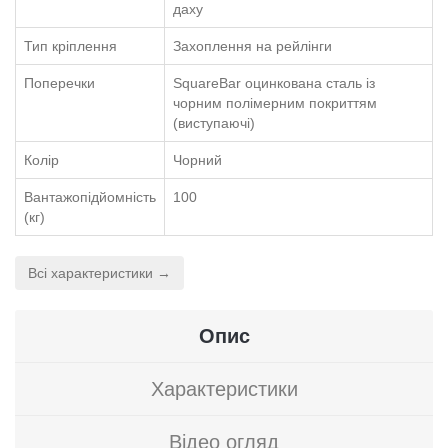
даху
Тип кріплення
Захоплення на рейлінги
Поперечки
SquareBar оцинкована сталь із
чорним полімерним покриттям
(виступаючі)
Колір
Чорний
Вантажопідйомність
100
(кг)
Всі характеристики →
Опис
Характеристики
Відео огляд