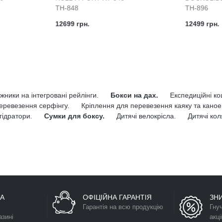
TH-848
TH-896
12699 грн.
12499 грн.
жники на інтегровані рейлінги.
Бокси на дах.
Експедиційні к
еревезення серфінгу.
Кріплення для перевезення каяку та каное
гідратори.
Сумки для боксу.
Дитячі велокрісла.
Дитячі кол
А
ОФІЦІЙНА ГАРАНТІЯ
ЗН
Гарантія на всю продукцію
Гну
азині
акці