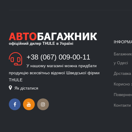
ІНФОРМ
офіційний дилер THULE в Україні
Багажник
БАГАЖНИК ДЛЯ ЛИЖ ТА
+38 (067) 009-00-11
СНОУБОРДУ
у Одесі
У нашому магазині можна придбати
Докладніше >>
продукцію всесвітньо відомої Шведської фірми
Доставка
THULE
ВЕЛОКРІПЛЕННЯ ФАРКОП
Корисно 
Як дістатися
THULE VELOCOMPACT
Повернен
Докладніше >>
Контакти