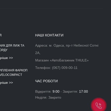
Я
НАШІ КОНТАКТИ
Адреса: м. Одеса, пр-т Небесної Сотні
НИК ДЛЯ ЛИЖ ТА
АЕРОДИНАМІЧНІЙ БОКС НА
ОРДУ
ДАХ АВТОМОБІЛЯ
2А,
дніше >>
Докладніше >>
Магазин «АвтоБагажник THULE»
Телефон:
(067) 009-00-11
РІПЛЕННЯ ФАРКОП
 VELOCOMPACT
ЧАС РОБОТИ
дніше >>
Відкриття:
9:00
- Закриття:
17:00
Неділя: Закрито