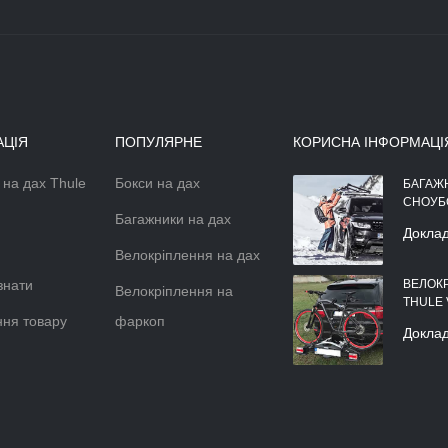
АЦІЯ
ПОПУЛЯРНЕ
КОРИСНА ІНФОРМАЦІ
 на дах Thule
Бокси на дах
АЕРОДИНАМІЧНІЙ БОКС НА
БАГАЖ
ДАХ АВТОМОБІЛЯ
СНОУБ
Багажники на дах
Докладніше >>
Докла
Велокріплення на дах
знати
ВЕЛОК
Велокріплення на
THULE
ня товару
фаркоп
Докла