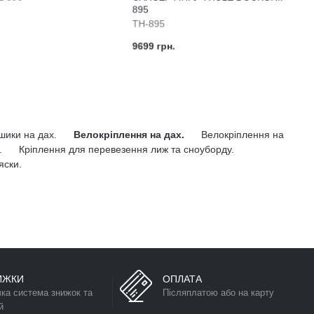
895
TH-895
9699 грн.
ошики на дах.
Велокріплення на дах.
Велокріплення на
.
Кріплення для перевезення лиж та сноуборду.
яски.
ИЖКИ
ОПЛАТА
чка система знижок та
Післяплатою або на карту
й