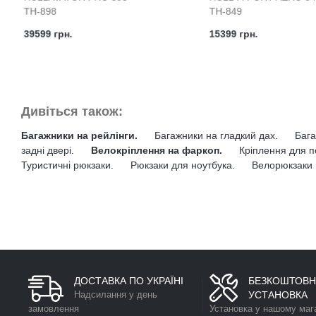
TH-898
TH-849
39599 грн.
15399 грн.
Дивіться також:
Багажники на рейлінги.
Багажники на гладкий дах.
Бага
задні двері.
Велокріплення на фаркоп.
Кріплення для п
Туристичні рюкзаки.
Рюкзаки для ноутбука.
Велорюкзаки 
ДОСТАВКА ПО УКРАЇНІ
БЕЗКОШТОВН
Надсилання у день
УСТАНОВКА
замовлення
Установка у нашому маг