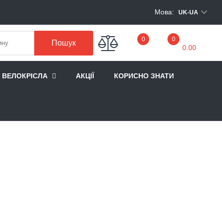
Мова:
UK-UA
My Cart
0
0
Пошук
0.00
А ВЕЛОКРІСЛА
АКЦІЇ
КОРИСНО ЗНАТИ
 каяка та сапсерфінгу Thule DockGrip 895
ЕРЕВЕЗЕННЯ КАЯКУ ТА
GRIP 895