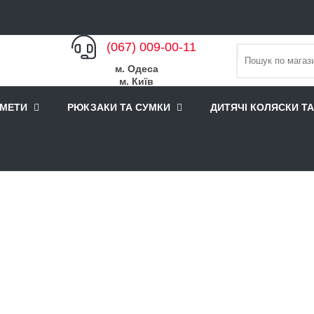
(067) 009-00-11
м. Одеса
м. Київ
АМЕТИ
РЮКЗАКИ ТА СУМКИ
ДИТЯЧІ КОЛЯСКИ Т
о спорядження
Кріплення для каяка та каное
Кріплення для
КРІПЛЕННЯ НА ДАХ ДЛЯ П
САПСЕРФІНГУ THULE DOCK
Модель: TH-895
Наявність: Є в наявності