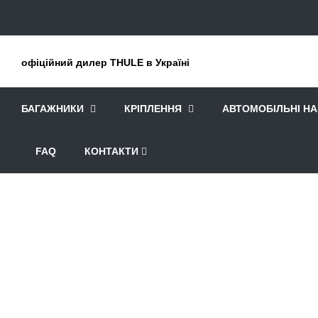
офіційний дилер THULE в Україні
БАГАЖНИКИ
КРІПЛЕННЯ
АВТОМОБІЛЬНІ Н
FAQ
КОНТАКТИ
Головна
Кріплення на машину
Багажники для водног