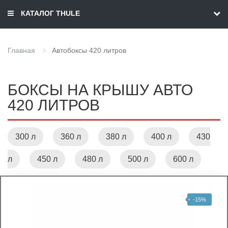
КАТАЛОГ THULE
Главная
Автобоксы 420 литров
БОКСЫ НА КРЫШУ АВТО
420 ЛИТРОВ
300 л
360 л
380 л
400 л
430
л
450 л
480 л
500 л
600 л
-15%