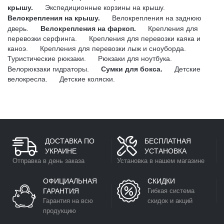
крышу.
Экспедиционные корзины на крышу.
Велокрепления на крышу.
Велокрепления на заднюю
дверь.
Велокрепления на фаркоп.
Крепления для
перевозки серфинга.
Крепления для перевозки каяка и
каноэ.
Крепления для перевозки лыж и сноуборда.
Туристические рюкзаки.
Рюкзаки для ноутбука.
Велорюкзаки гидраторы.
Сумки для бокса.
Детские
велокресла.
Детские коляски.
ДОСТАВКА ПО
БЕСПЛАТНАЯ
УКРАИНЕ
УСТАНОВКА
Отправка в день заказа
Установка в нашем магазине
ОФИЦИАЛЬНАЯ
СКИДКИ
ГАРАНТИЯ
Гибкая система
Гарантия на всю
скидок и акций
продукцию