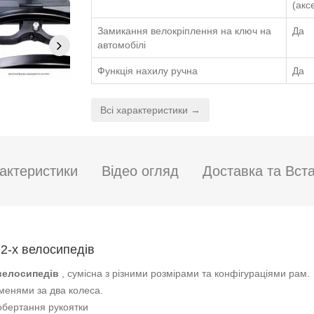
(акс
Замикання велокріплення на ключ на
Да
автомобілі
Функція нахилу ручна
Да
Всі характеристики →
актеристики
Відео огляд
Доставка та Вст
2-х велосипедів
велосипедів
, сумісна з різними розмірами та конфігураціями рам.
менями за два колеса.
обертання рукоятки