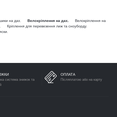
ошики на дах.
Велокріплення на дах.
Велокріплення на
.
Кріплення для перевезення лиж та сноуборду.
яски.
ИЖКИ
ОПЛАТА
чка система знижок та
Післяплатою або на карту
й