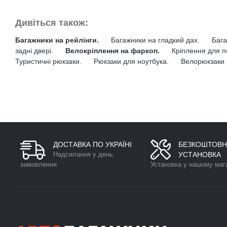
Дивіться також:
Багажники на рейлінги.
Багажники на гладкий дах.
Бага
задні двері.
Велокріплення на фаркоп.
Кріплення для п
Туристичні рюкзаки.
Рюкзаки для ноутбука.
Велорюкзаки 
ДОСТАВКА ПО УКРАЇНІ
БЕЗКОШТОВН
Надсилання у день
УСТАНОВКА
замовлення
Установка у нашому маг