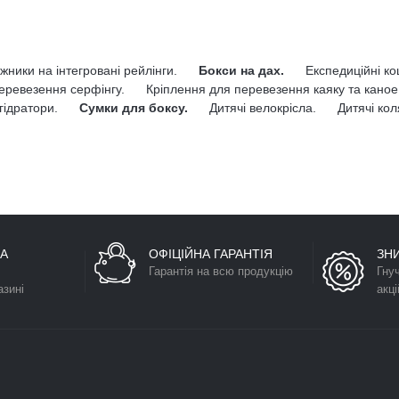
жники на інтегровані рейлінги.
Бокси на дах.
Експедиційні к
еревезення серфінгу.
Кріплення для перевезення каяку та каное
гідратори.
Сумки для боксу.
Дитячі велокрісла.
Дитячі кол
А
ОФІЦІЙНА ГАРАНТІЯ
ЗН
Гарантія на всю продукцію
Гну
азині
акці