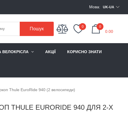
Мова:
UK-UA
My Cart
0
0
Пошук
0.00
А ВЕЛОКРІСЛА
АКЦІЇ
КОРИСНО ЗНАТИ
коп Thule EuroRide 940 (2 велосипеди)
П THULE EURORIDE 940 ДЛЯ 2-Х