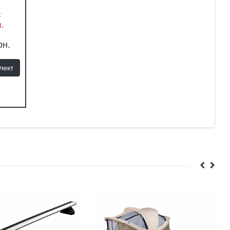
:
.
рн.
лект