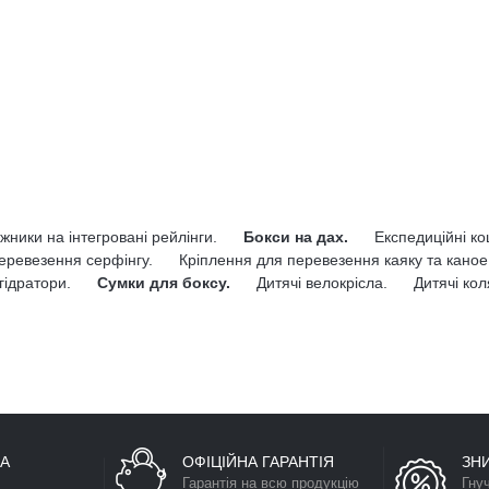
жники на інтегровані рейлінги.
Бокси на дах.
Експедиційні к
еревезення серфінгу.
Кріплення для перевезення каяку та каное
гідратори.
Сумки для боксу.
Дитячі велокрісла.
Дитячі кол
А
ОФІЦІЙНА ГАРАНТІЯ
ЗН
Гарантія на всю продукцію
Гну