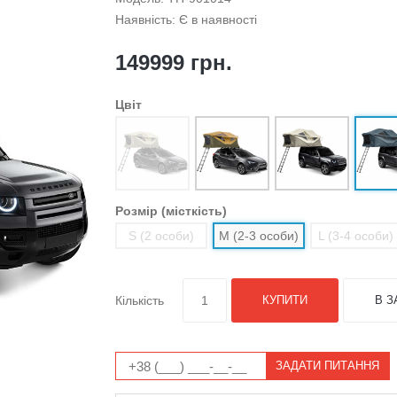
Наявність: Є в наявності
149999 грн.
Цвiт
Розмір (місткість)
S (2 особи)
M (2-3 особи)
L (3-4 особи)
Кількість
КУПИТИ
В З
ЗАДАТИ ПИТАННЯ