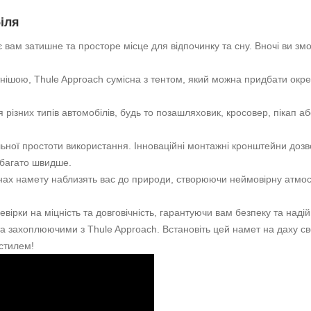
іля
 вам затишне та просторе місце для відпочинку та сну. Вночі ви з
ою, Thule Approach сумісна з тентом, який можна придбати окрем
 різних типів автомобілів, будь то позашляховик, кросовер, пікап а
ої простоти використання. Інноваційні монтажні кронштейни дозво
абагато швидше.
інах намету наблизять вас до природи, створюючи неймовірну атмосфе
ірки на міцність та довговічність, гарантуючи вам безпеку та надій
 захоплюючими з Thule Approach. Встановіть цей намет на даху сво
стилем!