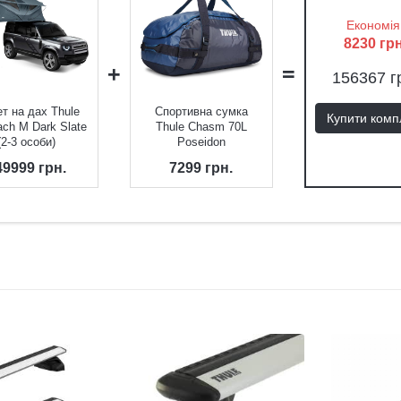
Економія
8230
грн
+
=
156367
г
т на дах Thule
Спортивна сумка
Купити комп
ach M Dark Slate
Thule Chasm 70L
(2-3 особи)
Poseidon
49999
грн.
7299
грн.