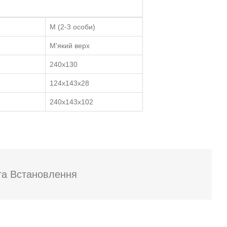
M (2-3 особи)
М'який верх
240х130
124x143x28
240x143x102
та Встановлення