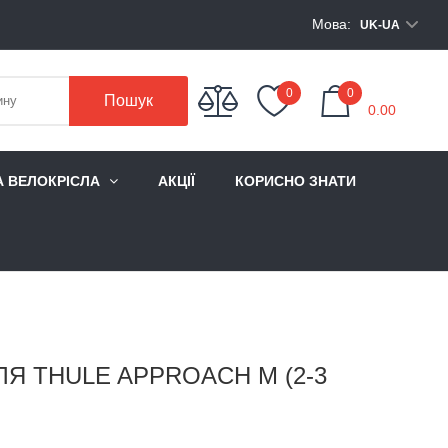
Мова:
UK-UA
My Cart
0
0
Пошук
0.00
А ВЕЛОКРІСЛА
АКЦІЇ
КОРИСНО ЗНАТИ
Я THULE APPROACH M (2-3