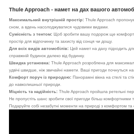
Thule Approach - намет на дах вашого автомоб
Максимальний внутрішній простір:
Thule Approach пропонує
сном, а вдень насолоджуватися чудовими видами.
Сумісність з тентом:
Щоб зробити вашу подорож ще комфортніш
простір для відпочинку та захисту від сонця чи дощу.
Для всіх видів автомобілів:
Цей намет на даху підходить для
справжній будинок далеко від будинку.
Швидка установка:
Thule Approach розроблена для максимальн
удвічі швидше, ніж звичайні намети. Ваші пригоди почнуться н
Комфорт поруч із природою:
Панорамні вікна на стелі та ст
до навколишньої природи.
Міцність та надійність:
Thule Approach пройшла ретельні перев
Не пропустіть шанс зробити свої пригоди більш комфортними та
Подаруйте собі незабутні моменти на природі з комфортом та 