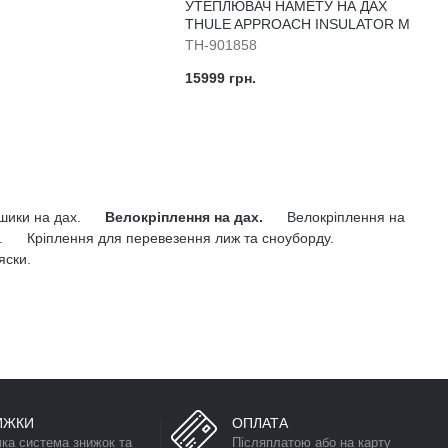
УТЕПЛЮВАЧ НАМЕТУ НА ДАХ
THULE APPROACH INSULATOR M
TH-901858
15999 грн.
ошики на дах.
Велокріплення на дах.
Велокріплення на
.
Кріплення для перевезення лиж та сноуборду.
яски.
ИЖКИ
ОПЛАТА
чка система знижок та
Післяплатою або на карту