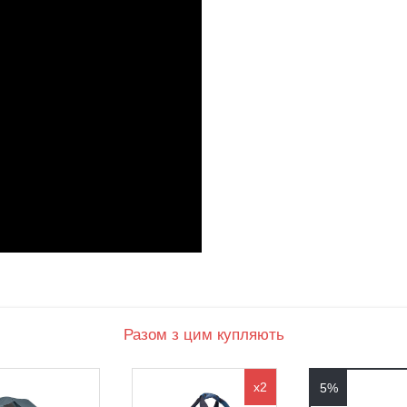
Разом з цим купляють
x2
5%